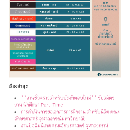
เรื่องล่าสุด
**งานชั่วคราวสำหรับบัณฑิตจบใหม่** รับสมัคร
งาน นักศึกษา Part-Time
การดำเนินการขอเอกสารการฝึกงาน สำหรับนิสิต คณะ
อักษรศาสตร์ จุฬาลงกรณ์มหาวิทยาลัย
งานปัจฉิมนิเทศ คณะอักษรศาสตร์ จุฬาลงกรณ์