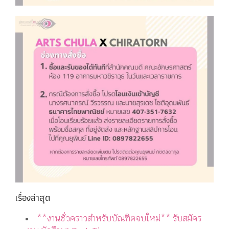
เรื่องล่าสุด
**งานชั่วคราวสำหรับบัณฑิตจบใหม่** รับสมัคร