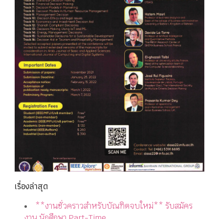
เรื่องล่าสุด
**งานชั่วคราวสำหรับบัณฑิตจบใหม่** รับสมัคร
งาน นักศึกษา Part-Time