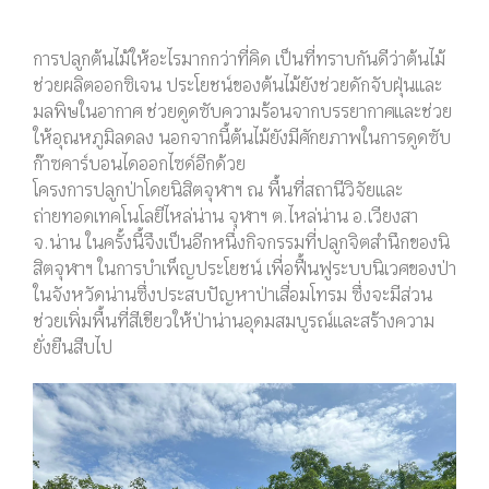
การปลูกต้นไม้ให้อะไรมากกว่าที่คิด
เป็นที่ทราบกันดีว่าต้นไม้
ช่วยผลิตออกซิเจน ประโยชน์ของต้นไม้ยังช่วยดักจับฝุ่นและ
มลพิษในอากาศ ช่วยดูดซับความร้อนจากบรรยากาศและช่วย
ให้อุณหภูมิลดลง นอกจากนี้ต้นไม้ยังมีศักยภาพในการดูดซับ
ก๊าซคาร์บอนไดออกไซด์อีกด้วย
โครงการปลูกป่าโดยนิสิตจุฬาฯ ณ พื้นที่สถานีวิจัยและ
ถ่ายทอดเทคโนโลยีไหล่น่าน จุฬาฯ ต.ไหล่น่าน อ.เวียงสา
จ.น่าน ในครั้งนี้จึงเป็นอีกหนึ่งกิจกรรมที่ปลูกจิตสำนึกของนิ
สิตจุฬาฯ ในการบำเพ็ญประโยชน์ เพื่อฟื้นฟูระบบนิเวศของป่า
ในจังหวัดน่านซึ่งประสบปัญหาป่าเสื่อมโทรม ซึ่งจะมีส่วน
ช่วยเพิ่มพื้นที่สีเขียวให้ป่าน่านอุดมสมบูรณ์และสร้างความ
ยั่งยืนสืบไป