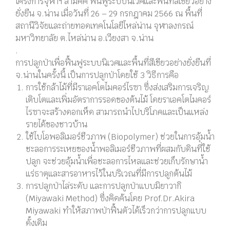
โครงการจุฬาฯ สามัคคี ฟื้นฟูระบบนิเวศและพื้นที่สีเขียวอย่าง
ยั่งยืน จ.น่าน เมื่อวันที่ 26 – 29 กรกฎาคม 2566 ณ พื้นที่
สถานีวิจัยและถ่ายทอดเทคโนโลยีไหล่น่าน จุฬาลงกรณ์
มหาวิทยาลัย ต.ไหล่น่าน อ.เวียงสา จ.น่าน
.
การปลูกป่าเพื่อฟื้นฟูระบบนิเวศและพื้นที่สีเขียวอย่างยั่งยืนที่
จ.น่านในครั้งนี้ เป็นการปลูกป่าโดยใช้ 3 วิธีการคือ
การใช้กล้าไม้ที่มีราเอคโตไมคอร์ไรซา
ซึ่งส่งเสริมการเจริญ
เติบโตและเพิ่มอัตราการรอดของต้นไม้ โดยราเอคโตไมคอร์
ไรซาจะสร้างดอกเห็ด สามารถนำไปบริโภคและเป็นแหล่ง
รายได้ของชาวบ้าน
ใช้ไบโอพอลิเมอร์ชีวภาพ
(Biopolymer)
ช่วยในการอุ้มน้ำ
ชะลอการระเหยของน้ำพอลิเมอร์ชีวภาพที่ผสมกับดินที่ใช้
ปลูก จะช่วยอุ้มน้ำเพื่อชะลอการไหลและช่วยเก็บรักษาน้ำ
แร่ธาตุและสารอาหารไว้ในบริเวณที่มีการปลูกต้นไม้
การปลูกป่าไล่ระดับ และการปลูกป่าแบบมิยาวากิ
(Miyawaki Method)
ซึ่งคิดค้นโดย
Prof.Dr.Akira
Miyawaki
ทำให้สภาพป่าฟื้นตัวได้เร็วกว่าการปลูกแบบ
ดั้งเดิม