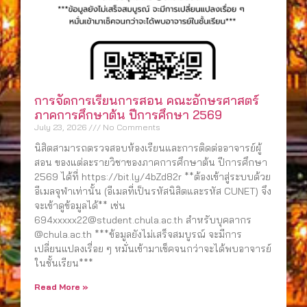
การจัดการเรียนการสอน คณะอักษรศาสตร์
ภาคการศึกษาต้น ปีการศึกษา 2569
July 23, 2026
No Comments
นิสิตสามารถตรวจสอบห้องเรียนและการติดต่ออาจารย์ผู้
สอน ของแต่ละรายวิชาของภาคการศึกษาต้น ปีการศึกษา
2569 ได้ที่ https://bit.ly/4bZd82r **ต้องเข้าสู่ระบบด้วย
อีเมลจุฬาเท่านั้น (อีเมลที่เป็นรหัสนิสิตและรหัส CUNET) จึง
จะเข้าดูข้อมูลได้** เช่น
694xxxxx22@student.chula.ac.th สำหรับบุคลากร
@chula.ac.th ***ข้อมูลยังไม่เสร็จสมบูรณ์ จะมีการ
เปลี่ยนแปลงเรื่อย ๆ หมั่นเข้ามาเช็คจนกว่าจะได้พบอาจารย์
ในชั้นเรียน***
Read More »