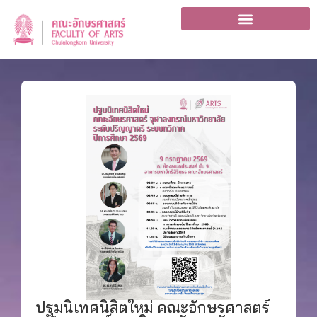
ปฐมนิเทศนิสิตใหม่ คณะอักษรศาสตร์