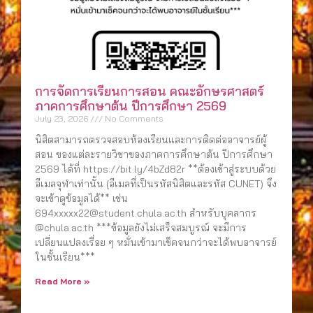
การจัดการเรียนการสอน คณะอักษรศาสตร์
ภาคการศึกษาต้น ปีการศึกษา 2569
July 23, 2026
No Comments
นิสิตสามารถตรวจสอบห้องเรียนและการติดต่ออาจารย์ผู้
สอน ของแต่ละรายวิชาของภาคการศึกษาต้น ปีการศึกษา
2569 ได้ที่ https://bit.ly/4bZd82r **ต้องเข้าสู่ระบบด้วย
อีเมลจุฬาเท่านั้น (อีเมลที่เป็นรหัสนิสิตและรหัส CUNET) จึง
จะเข้าดูข้อมูลได้** เช่น
694xxxxx22@student.chula.ac.th สำหรับบุคลากร
@chula.ac.th ***ข้อมูลยังไม่เสร็จสมบูรณ์ จะมีการ
เปลี่ยนแปลงเรื่อย ๆ หมั่นเข้ามาเช็คจนกว่าจะได้พบอาจารย์
ในชั้นเรียน***
Read More »