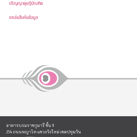
ปริญญาดุษฎีบัณฑิต
แหล่งสืบค้นข้อมูล
อาคารบรมราชกุมารี ชั้น 9
254 ถนนพญาไท แขวงวังใหม่ เขตปทุมวัน