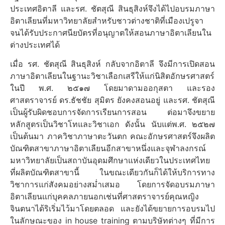
ประเทศอิตาลี และรศ. ชัตสุณี สินธุสิงห์จึงได้ไปอบรมภาษา
อิตาเลียนที่มหาวิทยาลัยสำหรับชาวต่างชาติที่เมืองเปรูจา
จนได้รับประกาศนียบัตรที่อนุญาตให้สอนภาษาอิตาเลียนใน
ต่างประเทศได้
เมื่อ รศ. ชัตสุณี สินธุสิงห์ กลับจากอิตาลี จึงมีการเปิดสอน
ภาษาอิตาเลียนในฐานะวิชาเลือกเสรีให้แก่นิสิตอักษรศาสตร์
ในปี พ.ศ. ๒๕๑๗ โดยมาดามออกุสตา และรอง
ศาสตราจารย์ ดร.ธัชชัย สุมิตร ยังคงสอนอยู่ และรศ. ชัตสุณี
เป็นผู้รับผิดชอบการจัดการเรียนการสอน ต่อมาจึงขยาย
หลักสูตรเป็นวิชาโทและวิชาเอก ดังนั้น นับแต่พ.ศ. ๒๕๒๗
เป็นต้นมา ภาควิชาภาษาตะวันตก คณะอักษรศาสตร์จึงผลิต
บัณฑิตสาขาภาษาอิตาเลียนอีกสาขาหนึ่งและจุฬาลงกรณ์
มหาวิทยาลัยเป็นสถาบันอุดมศึกษาแห่งเดียวในประเทศไทย
ที่ผลิตบัณฑิตสาขานี้ ในขณะเดียวกันก็ได้ให้บริการทาง
วิชาการแก่สังคมอย่างสม่ำเสมอ โดยการจัดอบรมภาษา
อิตาเลียนแก่บุคคลภายนอกเช่นที่ศาสตราจารย์คุณหญิง
จินตนาได้ริเริ่มไว้มาโดยตลอด และยังได้ขยายการอบรมไป
ในลักษณะของ in house training ตามบริษัทต่างๆ ที่มีการ