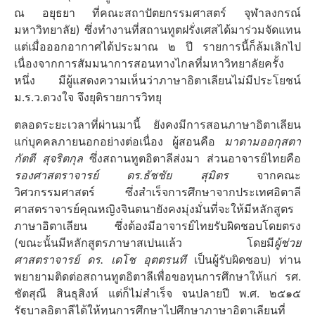
ณ อยุธยา ที่คณะสถาปัตยกรรมศาสตร์ จุฬาลงกรณ์
มหาวิทยาลัย) ซึ่งทำงานที่สถานทูตฝรั่งเศสได้มาร่วมจัดแทน
แต่เมื่อออกอากาศได้ประมาณ ๒ ปี รายการนี้ก็ล้มเลิกไป
เนื่องจากการสัมมนาการสอนทางไกลที่มหาวิทยาลัยครั้ง
หนึ่ง มีผู้แสดงความเห็นว่าภาษาอิตาเลียนไม่มีประโยชน์
ม.ร.ว.ดวงใจ จึงยุติรายการวิทยุ
ตลอดระยะเวลาที่ผ่านมานี้ ยังคงมีการสอนภาษาอิตาเลียน
แก่บุคคลภายนอกอย่างต่อเนื่อง ผู้สอนคือ
มาดามออกุสตา
กัตตี สุจริตกุล
ซึ่งสถานทูตอิตาลีส่งมา ส่วนอาจารย์ไทยคือ
รองศาสตราจารย์ ดร.ธัชชัย สุมิตร
จากคณะ
วิศวกรรมศาสตร์ ซึ่งสำเร็จการศึกษาจากประเทศอิตาลี
ศาสตราจารย์คุณหญิงจินตนายังคงมุ่งมั่นที่จะให้มีหลักสูตร
ภาษาอิตาเลียน ซึ่งต้องมีอาจารย์ไทยรับผิดชอบโดยตรง
(ขณะนั้นมีหลักสูตรภาษาสเปนแล้ว โดยมี
ผู้ช่วย
ศาสตราจารย์ ดร. เดโช อุตตรนที
เป็นผู้รับผิดชอบ) ท่าน
พยายามติดต่อสถานทูตอิตาลีเพื่อขอทุนการศึกษาให้แก่ รศ.
ชัตสุณี สินธุสิงห์ แต่ก็ไม่สำเร็จ จนปลายปี พ.ศ. ๒๕๑๕
รัฐบาลอิตาลีได้ให้ทุนการศึกษาไปศึกษาภาษาอิตาเลียนที่