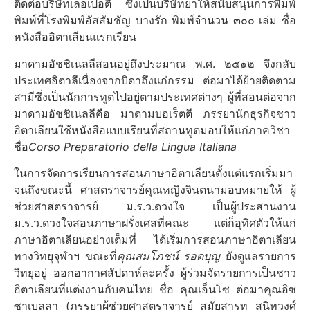
ติดต่อบริษัทเลอเปอตี ซึ่งเป็นบริษัทยาให้สนับสนุนการพิมพ์
พิมพ์ที่โรงพิมพ์อัสสัมชัญ บางรัก พิมพ์จำนวน ๓๐๐ เล่ม ชื่อ
หนังสืออิตาเลียนแรกเรียน
มาดามอัชชิเนลลีสอนอยู่ถึงประมาณ พ.ศ. ๒๕๑๒ จึงกลับ
ประเทศอิตาลีเนื่องจากบิดาถึงแก่กรรม ต่อมาได้ย้ายติดตาม
สามีซึ่งเป็นนักการทูตไปอยู่ตามประเทศต่างๆ ผู้ที่สอนต่อจาก
มาดามอัชชิเนลลีคือ มาดามบอเร็ตตี ภรรยานักธุรกิจชาว
อิตาเลียนใช้หนังสือแบบเรียนที่สถานทูตมอบให้แก่ภาควิชา
ชื่อ
Corso Preparatorio della Lingua Italiana
ในการจัดการเรียนการสอนภาษาอิตาเลียนตั้งแต่แรกเริ่มมา
จนถึงขณะนี้ ศาสตราจารย์คุณหญิงจินตนามอบหมายให้ ผู้
ช่วยศาสตราจารย์ ม.ร.ว.ดวงใจ เป็นผู้ประสานงาน
ม.ร.ว.ดวงใจสอนภาษาฝรั่งเศสที่คณะ แต่ก็อุทิศตัวให้แก่
ภาษาอิตาเลียนอย่างเต็มที่ ได้เริ่มการสอนภาษาอิตาเลียน
ทางวิทยุจุฬาฯ ขณะที่
คุณสมโภชน์ รอดบุญ
ยังดูแลรายการ
วิทยุอยู่ ออกอากาศสัปดาห์ละครั้ง ผู้ร่วมจัดรายการเป็นชาว
อิตาเลียนที่แต่งงานกับคนไทย ชื่อ คุณเอ็นโซ ต่อมาคุณอิซ
ซาเบลลา (ภรรยาผู้ช่วยศาสตราจารย์ สมัยสารท สนิทวงศ์