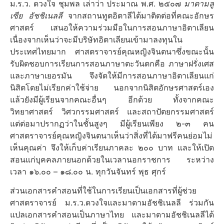
ม.ร.ว. ดวงใจ ชุมพล เล่าว่า ประมาณ พ.ศ. ๒๕๐๗
มาดามลู
เซีย อัชชิเนลลี
จากสถานทูตอิตาลีได้มาติดต่อที่คณะอักษร
ศาสตร์ เสนอให้ความร่วมมือในการสอนภาษาอิตาเลียน
เนื่องจากเห็นว่าจะมีบริษัทอิตาเลียนเข้ามาลงทุนใน
ประเทศไทยมาก ศาสตราจารย์คุณหญิงจินตนาซึ่งขณะนั้น
รับผิดชอบการเรียนการสอนภาษาตะวันตกคือ ภาษาฝรั่งเศส
และภาษาเยอรมัน จึงจัดให้มีการสอนภาษาอิตาเลียนแก่
นิสิตโดยไม่เรียกค่าใช้จ่าย นอกจากนิสิตอักษรศาสตร์เอง
แล้วยังมีผู้เรียนจากคณะอื่นๆ อีกด้วย ทั้งจากคณะ
วิทยาศาสตร์ วิศวกรรมศาสตร์ และสถาปัตยกรรมศาสตร์
แต่ต่อมาปรากฏว่าในชั้นสูงๆ มีผู้เรียนเพียง ๒-๓ คน
ศาสตราจารย์คุณหญิงจินตนาเห็นว่าสิ่งที่ได้มาฟรีคนย่อมไม่
เห็นคุณค่า จึงให้เก็บค่าเรียนภาคละ ๒๐๐ บาท และให้เปิด
สอนแก่บุคคลภายนอกด้วยในเวลานอกราชการ ระหว่าง
เวลา ๑๖.๐๐ – ๑๘.๐๐ น. ทุกวันจันทร์ พุธ ศุกร์
ส่วนเอกสารคำสอนที่ใช้ในการเรียนเป็นเอกสารที่ผู้ช่วย
ศาสตราจารย์ ม.ร.ว.ดวงใจและมาดามอัชชิเนลลี ร่วมกัน
แปลเอกสารคำสอนเป็นภาษาไทย และมาดามอัชชิเนลลีได้