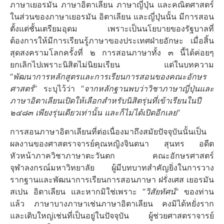
ภาษาเยอรมัน ภาษาอิตาเลียน ภาษาญี่ปุ่น และคณิตศาสตร์
ในส่วนของภาษาเยอรมัน อิตาเลียน และญี่ปุ่นนั้น มีการสอน
ตั้งแต่ชั้นเตรียมอุดม เพราะเป็นนโยบายของรัฐบาลที่
ต้องการให้มีการเรียนรู้ภาษาของประเทศฝ่ายอักษะ เมื่อสิ้น
สุดสงครามโลกครั้งที่ ๒ การสอนภาษาทั้ง ๓ นี้ได้ค่อยๆ
ยกเลิกไปเพราะนิสิตไม่นิยมเรียน แต่ในบทความ
“
พัฒนาการหลักสูตรและการเรียนการสอนของคณะอักษร
ศาสตร์
” ระบุไว้ว่า “
จากหลักฐานพบว่าวิชาภาษาญี่ปุ่นและ
ภาษาอิตาเลียนเปิดให้เลือกสำหรับนิสิตรุ่นที่เข้าเรียนในปี
๒๔๘๓ เพียงรุ่นเดียวเท่านั้น และก็ไม่ได้เปิดอีกเลย
”
การสอนภาษาอิตาเลียนที่ต่อเนื่องมาถึงสมัยปัจจุบันนั้นเป็น
ผลงานของศาสตราจารย์คุณหญิงจินตนา สุนทร อดีต
หัวหน้าภาควิชาภาษาตะวันตก คณะอักษรศาสตร์
จุฬาลงกรณ์มหาวิทยาลัย ผู้มีบทบาทสำคัญยิ่งในการวาง
รากฐานและพัฒนาการเรียนการสอนภาษา ฝรั่งเศส เยอรมัน
สเปน อิตาเลียน และหากมิใช่เพราะ “
วิสัยทัศน์
” ของท่าน
แล้ว ภาษาบางภาษาเช่นภาษาอิตาเลียน คงมิได้หยั่งราก
และเติบใหญ่เช่นที่เป็นอยู่ในปัจจุบัน ผู้ช่วยศาสตราจารย์