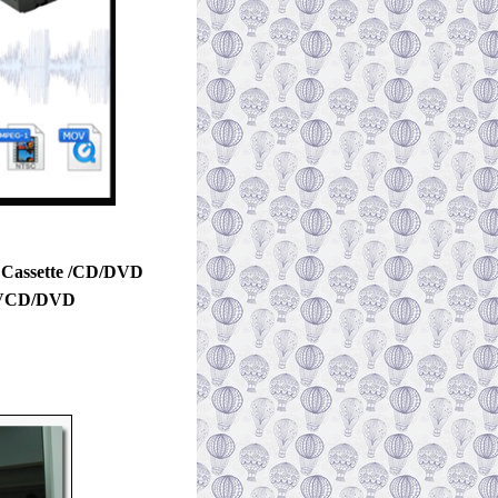
 Cassette /CD/DVD
)/VCD/DVD
์