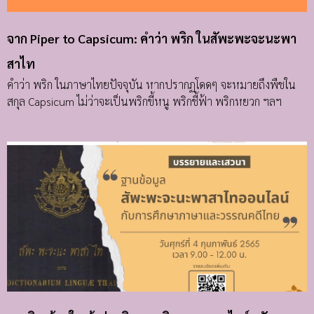
จาก Piper to Capsicum: คำว่า พริก ในสัพะพะจะนะพา
สาไท
คำว่า พริก ในภาษาไทยปัจจุบัน หากปรากฏโดดๆ จะหมายถึงพืชใน
สกุล Capsicum ไม่ว่าจะเป็นพริกขี้หนู พริกชี้ฟ้า พริกหยวก ฯลฯ