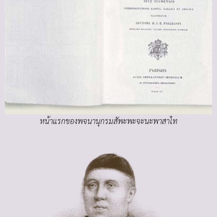
หน้าแรกของพจนานุกรมสัพะพะจะนะพาสาไท