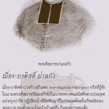
พระสังฆราชปาเลอกัว
ฌ็อง-บาติสต์ ปาลกัว
ฌ็อง-บาติสต์ ปาลกัว (ฝรั่งเศส: Jean-Baptiste Pallegoix) หรือที่รู้จัก
ในนามพระสังฆราชปัลเลอกัวซ์เป็นบาทหลวงคณะมิสซังต่างประเทศ
แห่งกรุงปารีส ปฏิบัติหน้าที่มิชชันนารีในประเทศไทยในรัชสมัยของ
พระบาท สมเด็จพระนั่งเกล้าเจ้าอยู่หัว ถึงพระบาทสมเด็จ