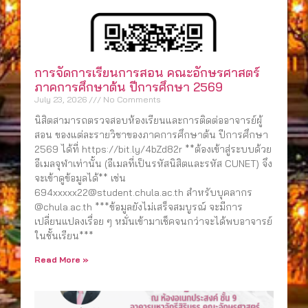
การจัดการเรียนการสอน คณะอักษรศาสตร์
ภาคการศึกษาต้น ปีการศึกษา 2569
July 23, 2026
No Comments
นิสิตสามารถตรวจสอบห้องเรียนและการติดต่ออาจารย์ผู้
สอน ของแต่ละรายวิชาของภาคการศึกษาต้น ปีการศึกษา
2569 ได้ที่ https://bit.ly/4bZd82r **ต้องเข้าสู่ระบบด้วย
อีเมลจุฬาเท่านั้น (อีเมลที่เป็นรหัสนิสิตและรหัส CUNET) จึง
จะเข้าดูข้อมูลได้** เช่น
694xxxxx22@student.chula.ac.th สำหรับบุคลากร
@chula.ac.th ***ข้อมูลยังไม่เสร็จสมบูรณ์ จะมีการ
เปลี่ยนแปลงเรื่อย ๆ หมั่นเข้ามาเช็คจนกว่าจะได้พบอาจารย์
ในชั้นเรียน***
Read More »