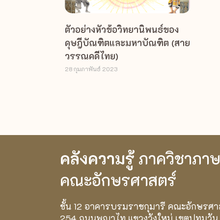
ตัวอย่างหัวข้อวิทยานิพนธ์ของ
ดุษฎีบัณฑิตและมหาบัณฑิต (สาย
วรรณคดีไทย)
28 กุมภาพันธ์ 2023
คลังความรู้
ภาควิชาภา
คณะอักษรศาสตร์
ชั้น 12 อาคารบรมราชกุมารี คณะอักษรศา
254 ถนนพญาไท แขวงวังใหม่ เขตปทุมวัน