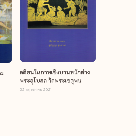
คติชนในภาพเชิงบานหน้าต่าง
คม
พระอุโบสถ วัดพระเชตุพน
22 พฤษภาคม 2021