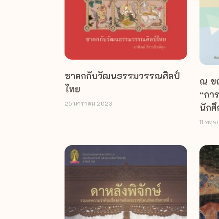
ชาดกกับวัฒนธรรมวรรณศิลป์
ณ ขณ
ไทย
“การ
25 มกราคม 2023
นักศ
11 พฤ