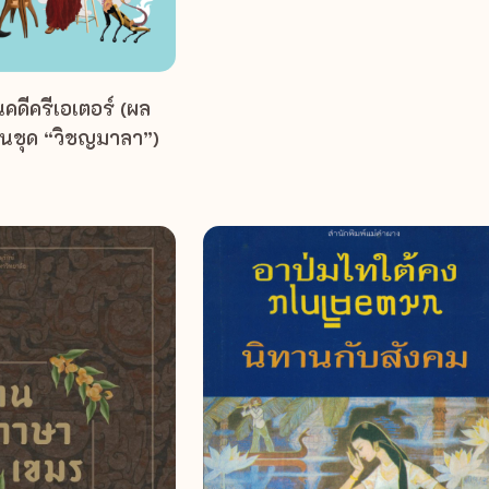
คดีครีเอเตอร์ (ผล
ในชุด “วิชญมาลา”)