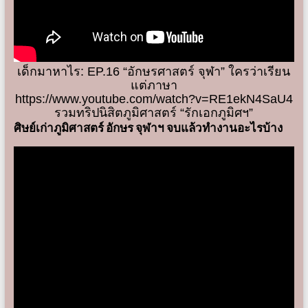
เด็กมาหาไร: EP.16 “อักษรศาสตร์ จุฬา” ใครว่าเรียน
แต่ภาษา
https://www.youtube.com/watch?v=RE1ekN4SaU4
รวมทริปนิสิตภูมิศาสตร์ “รักเอกภูมิศฯ”
ศิษย์เก่าภูมิศาสตร์ อักษร จุฬาฯ จบแล้วทำงานอะไรบ้าง