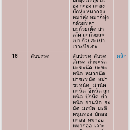
ฮุง กะฮง มะฮง
บักหุ่ง หมากฮูง
หม่าหุ่ง หมากหุ่ง
กล้วยหลา
บะก้วยเต้ด บ่า
เต้ด มะก้วยสะ
เปา ก้วยสะเปา
เวาะบือเตะ
18
สับปะรด
สับปะรด สับรด
คลิก
ส้มรด สำม่ะร่ด
มะขะนัด บะขะ
หนัด หมากนัด
บ่าขะหนัด หม่า
ขะหนัด ม่านัด
มะนัด อึหนัด ลูก
หนัด บักนัด ย่า
หนัด ย่านหัด ฮะ
นัด มะขัด มะลิ
หนุนทอง บักออ
มะออ หม่าออ
หมากออ เวาะ