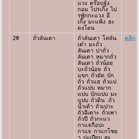
แวง ตร๊อบจัง
กอม ไปรเกิ๊ง ไป
รพักกะแวง อึ
เกิ๊ง มะแฟ้ง ฮะ
ดงโยน
28
ถั่วลันเตา
ถั่วลันเตา โทลัน
คลิก
เต๋า มะถั่ว
ลันเตา บ่าถั่ว
ลันเตา หมากถั่ว
ลันเตา ถั่วน้อย
บะถั่วน้อย ถั่ว
แขก ถั่วยัด บัก
ถั่ว ถั่วแฮ ถั่วแป
ถั่วแปบ หมาก
แปบ บักแปบ มะ
แปบ ถั่วดิน ถั่ว
น้ำเต้า ถั่วเปาะ
ถั่วอีเตาะ ถั่วเพา
ถั่วปี ถั่วกะแว
กาแจกือปะ
กาแจ กาแกโชย
า ปะเปียบ สะ