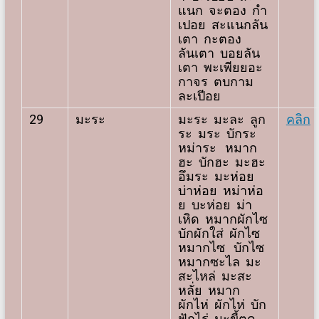
แนก จะตอง กำ
เปอย สะแนกลัน
เตา กะตอง
ลันเตา บอยลัน
เตา พะเพียยอะ
กาจร ตบกาม
ละเปีอย
29
มะระ
มะระ มะละ ลูก
คลิก
ระ มระ บักระ
หม่าระ หมาก
ฮะ บักฮะ มะฮะ
อึมระ มะห่อย
บ่าห่อย หม่าห่อ
ย บะห่อย ม่า
เหิด หมากผักไซ
บักผักใส่ ผักไซ
หมากไซ บักไซ
หมากซะไล มะ
สะไหล่ มะสะ
หลั่ย หมาก
ผักไห่ ผักไห่ บัก
ฟักไร่ มะขี้ตูด