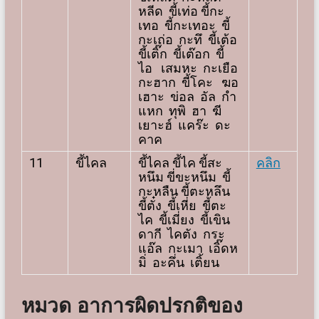
หลีด ขี้เท่อ ขี้กะ
เทอ ขี้กะเทอะ ขี้
กะเถ่อ กะทึ ขี้เต้อ
ขี้เติ๊ก ขี้เต๊อก ขี้
ไอ เสมหะ กะเยือ
กะฮาก ขี้โคะ ฆอ
เฮาะ ข่อล อัล กำ
แหก ทุพิ ฮา ฆี
เยาะฮ์ แคร๊ะ ดะ
คาค
11
ขี้ไคล
ขี้ไคล ขี้ไค ขี้สะ
คลิก
หนึม ขี่ขะหนึม ขี้
กะหลืน ขี้ตะหลึน
ขี้ตั๋ง ขี้เหี่ย ขี้ตะ
ไค ขี้เมี่ยง ขี้เขิน
ดากี ไคตัง กระ
แอ๊ล กะเมา เอิ๊ดห
มิ่ อะคึ่น เติ้ยน
หมวด อาการผิดปรกติของ