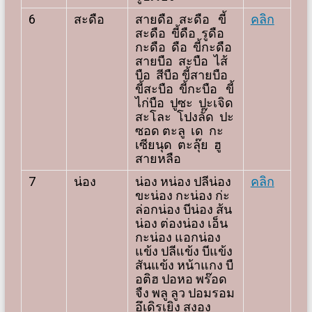
6
สะดือ
สายดือ สะดือ ขี้
คลิก
สะดือ ขี้ดือ รูดือ
กะดือ ดือ ขี้กะดือ
สายบือ สะบือ ไส้
บือ สีบือ ขี้สายบือ
ขี้สะบือ ขี้กะบือ ขี้
ไก่บือ ปูซะ ปะเจิด
สะโละ โปงลั๊ด ปะ
ซอด ตะลู เด กะ
เซียนุด ตะลุ๊ย ฮู
สายหลือ
7
น่อง
น่อง หน่อง ปลีน่อง
คลิก
ขะน่อง กะน่อง ก่ะ
ล่อกน่อง บีน่อง ส้น
น่อง ต่องน่อง เอ็น
กะน่อง แอกน่อง
แข้ง ปลีแข้ง บีแข้ง
สันแข้ง หน้าแกง บื
อติฮ ปอหอ พร๊อด
จืง พลู ลูว ปอมรอม
อึเดิรเยิง สงอง