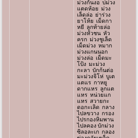
ม่วงก้นงอ บ่ม่วง
แตดห้อย ม่วง
เล็ดล่อ ย่าร่วง
ยาโห้ย เม็ดกา
หยี ลูกท้ายล่อ
ม่วงหัวชน หัว
ครก ม่วงชูเล็ด
เม็ดม่วง หมาก
ม่วงแกนนอก
ม่วงล่อ เม็ดมะ
โป้ง มะม่วง
กะลา บักก้นต่อ
มะม่วงจิโห่ บูเต
แตแร กาหยู
ดากแหร ลูกแต
แหร หน่วยแก
แหร สวายกะ
ดอกะเลิด กลาง
ไปลขวาง กรอง
ไปรกองหิมพาน
ไปลคอง บักม่วง
ซิลอละเก กลอง
ข่องกลัยเขล็ด