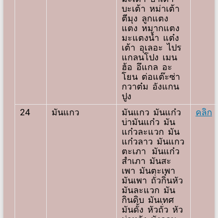
บะเต้า หม่าเต้า
ตีมุง ลูกแตง
แตง หมากแตง
มะแตงน้ำ แต๋ง
เต้า อุเลอะ ไปร
แกลนโปง เมน
ฮ้อ อึแกล อะ
โยน ต่อแต๊ะซ่า
กวาต๋ม อังแกน
ปูง
24
มันแกว
มันแกว มันแก๋ว
คลิก
บ่ามันแก๋ว มัน
แก๋วละแวก มัน
แก๋วลาว มันแกว
ตะเภา มันแก๋ว
สำเภา มันสะ
เพา มันตะเพา
มันเพา ถั่วกิ๋นหัว
มันละแวก มัน
กินดิบ มันเทศ
มันดั้ง หัวถั่ว หัว