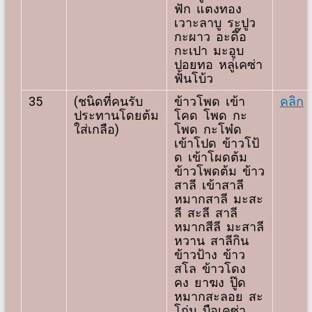
ฟัก แตงทอง
เวาะลาบู ระปูว
กะผาว อะดึ๊อ
กะเปา มะอูบ
ปอยทอ หลู่เคซ่า
ฟั้นโบ้ว
35
(ชนิดที่คนรับ
ข้าวโพด เข้า
คลิก
ประทานโดยต้ม
โคด โพด กะ
ใส่เกลือ)
โพด กะโพ๋ด
เข้าโปด ข้าวโป้
ด เข้าโผดต้ม
ข้าวโพดต้ม ข้าว
สาลี เข้าสาลี
หมากสาลี มะสะ
ลี สะลี สาลี
หมากสีลี มะสาลี
หวาน สาลีกิน
ข้าวป้าง ข้าว
สโล ข้าวโดง
คง ยาฆง ปู๊ด
หมากสะลอย สะ
โก่น บือเคซ่า