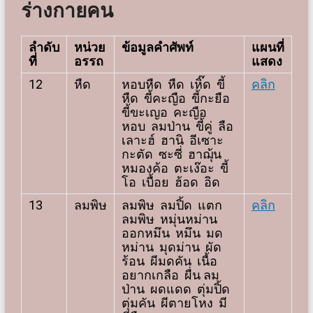
ร่างกายคน
ลำดับ
หน่วย
ข้อมูลคำศัพท์
แผนที่
ที่
อรรถ
แสดง
12
หืด
หอบหืด หืด เหิ๊ด ขี้
คลิก
หืด ขี้คะญือ ขี้กะยือ
ขี้ขะเญอ คะญือ
หอบ ลมป่าน ขี้คู่ ลือ
เลาะฮ์ ฮานิ อีเซาะ
กะตัด ซะซี่ ฮาฌุ้น
หมองค้อ ตะเง๊อะ ขี้
โอ เบื้อย ฮ้อด อิด
13
ลมพิษ
ลมพิษ ลมปิ้ด แตก
คลิก
ลมพิษ หมุ่นหม่าน
ออกหมึน หมึน มด
หม่าน มุดม่าน ผัด
ร้อน ผีมดคัน เนื้อ
อยากเกลือ ผื่น ลม
ป่าน ผดแดด ตุ่มปิ้ด
ตุ่มคัน ผีตายโหง มี