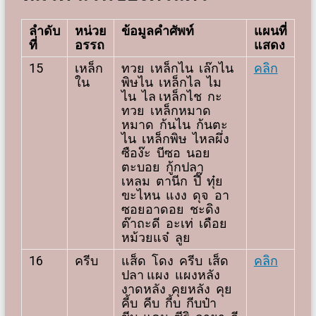
ลำดับ
หน่วย
ข้อมูลคำศัพท์
แผนที่
ที่
อรรถ
แสดง
15
เหล็ก
ทวย เหล็กไน เล๊กไน
คลิก
ใน
พิษไน เหล็กไล ไม
ไน ไล เหล็กไช กะ
ทวย เหล็กหมาด
หมาด ก้นไน ก้นตะ
ไน เหล็กพิษ ไหลผึ่ง
ซือง๊ะ บีซอ นอย
ตะบอย กู้กปลา
เหลม ตานีก ปึ๊ ทุ๋ย
ขะไหน แงง ดุจ อา
ซอยอาดอย ชะดิง
ต๊าถะดี อะเท่ เดือย
หม้วยแจ๋ ลูย
16
ครีบ
แส็ด โดง ครีบ เส็ด
คลิก
ปลา แผง แผงหลัง
งาดหลัง คุยหลัง คุย
คี้บ คีบ กี้บ กีบป๋า