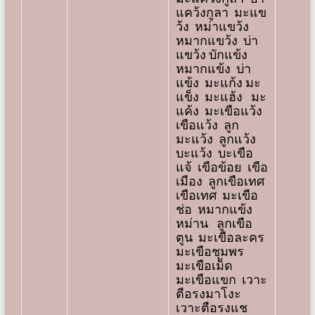
แคว้งกูลา มะแข
ว้ง หม่าแขว้ง
หมากแขว้ง บ่า
แขว้ง บักแข้ง
หมากแข้ง บ่า
แข้ง มะแก้ง มะ
แข็ง มะแฮ้ง มะ
แค้ง มะเขือแว้ง
เขือแว้ง ลูก
มะแว้ง ลูกแว้ง
บะแว้ง บะเขือ
แจ้ เขือข้อย เขือ
เมือง ลูกเขือเทศ
เขือเทศ มะเขือ
ช่อ หมากแข้ง
หม่าน ลูกเขือ
ตูน มะเขือละคร
มะเขือชุมพร
มะเขือเม็ด
มะเขือแขก เวาะ
ตือรงมาโงะ
เวาะตือรงแช