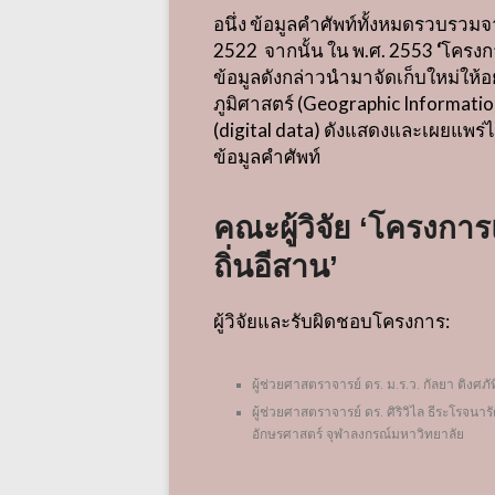
อนึ่ง ข้อมูลคำศัพท์ทั้งหมดรวบรว
2522
จากนั้น ใน พ
.
ศ
. 2553
‘
โครงกา
ข้อมูลดังกล่าวนำมาจัดเก็บใหม่ให้
ภูมิศาสตร์
(Geographic Informatio
(digital data)
ดังแสดงและเผยแพร่ไว
ข้อมูลคำศัพท์
คณะผู้วิจัย ‘โครงการ
ถิ่นอีสาน’
ผู้วิจัยและรับผิดชอบโครงการ:
ผู้ช่วยศาสตราจารย์ ดร
.
ม
.
ร
.
ว
.
กัลยา ติงศภ
ผู้ช่วยศาสตราจารย์ ดร
.
ศิริวิไล ธีระโรจนารั
อักษรศาสตร์ จุฬาลงกรณ์มหาวิทยาลัย