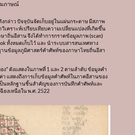
ัมภาษณ์
ดังกล่าว ปัจจุบันจัดเก็บอยู่ในแผ่นกระดาษ มีสภาพ
เคราะห์เปรียบเทียบความเปลี่ยนแปลงที่เกิดขึ้น
าษาถิ่นอีสาน จึงได้ทำการกราดข้อมูลภาพ
(scan)
ook
ทั้งหมดเก็บไว้ และ นำระบบสารสนเทศทาง
านข้อมูลภูมิศาสตร์คำศัพท์ของภาษาไทยถิ่นอีสา
ทอง
”
ดังแสดงในภาพที่
1
และ
2
ตามลำดับ ข้อมูลคำ
คุณค่า แสดงถึงการเก็บข้อมูลคำศัพท์ในภาคอีสานของ
ป็นหลักฐานชิ้นสำคัญของการบันทึกคำศัพท์และ
ฉียงเหนือใน พ
.
ศ
. 2522