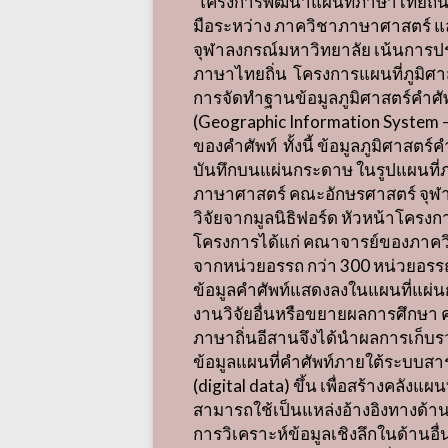
‘
โครงการพัฒนาแผนที่ภาษาไทยถิ่น
มือระหว่าง ภาควิชาภาษาศาสตร์ แ
จุฬาลงกรณ์มหาวิทยาลัย เน้นการปร
ภาษาไทยถิ่น
โครงการแผนที่ภูมิศา
การจัดทำฐานข้อมูลภูมิศาสตร์คำศ
(Geographic Information System 
ของคำศัพท์
ทั้งนี้ ข้อมูลภูมิศาส
บันทึกบนแผ่นกระดาษ ในรูปแผนที่
ภาษาศาสตร์ คณะอักษรศาสตร์ จุฬา
วิจัยจากมูลนิธิฟอร์ด หัวหน้าโครง
โครงการได้แก่ คณาจารย์ของภาควิ
จากหน่วยอรรถ กว่า
300
หน่วยอรร
ข้อมูลคำศัพท์แสดงลงในแผนที่แผ่
งานวิจัยอื่นหรือขยายผลการศึกษา ค
ภาษาถิ่นอีสานจึงได้นำผลการเก็บรว
ข้อมูลแผนที่คำศัพท์ภายใต้ระบบสา
(digital data)
ขึ้น เพื่อสร้างคลังแผ
สามารถใช้เป็นแหล่งอ้างอิงทางด้
การวิเคราะห์ข้อมูลเชิงลึกในด้านอื