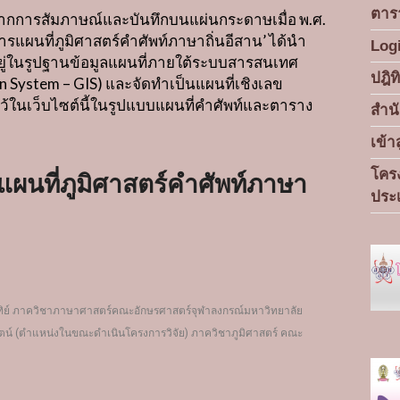
ตาร
มจากการสัมภาษณ์และบันทึกบนแผ่นกระดาษเมื่อ พ
.
ศ
.
รแผนที่ภูมิศาสตร์คำศัพท์ภาษาถิ่นอีสาน
’
ได้นำ
Log
อยู่ในรูปฐานข้อมูลแผนที่ภายใต้ระบบสารสนเทศ
ปฎิ
n System – GIS)
และจัดทำเป็นแผนที่เชิงเลข
้ในเว็บไซต์นี้ในรูปแบบแผนที่คำศัพท์และตาราง
สำน
เข้า
โครง
แผนที่ภูมิศาสตร์คำศัพท์ภาษา
ประ
ัทิย์ ภาควิชาภาษาศาสตร์คณะอักษรศาสตร์จุฬาลงกรณ์มหาวิทยาลัย
ตน์
(
ตำแหน่งในขณะดำเนินโครงการวิจัย
)
ภาควิชาภูมิศาสตร์ คณะ