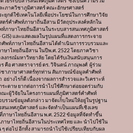
ด้วยระบบสารสนเทศภูมิศาสตร์
’
ซึ่งเป็นความร่วม
ละภาควิชาภูมิศาสตร์ คณะอักษรศาสตร์
ะยุกต์ใช้เทคโนโลยีเพื่อประโยชน์ในการศึกษาวิจัย
สตร์คำศัพท์ภาษาถิ่นอีสาน
มีวัตถุประสงค์หลักใน
ัพท์ภาษาไทยถิ่นอีสานในระบบสารสนเทศภูมิศาสตร์
– GIS)
และแสดงผลในรูปแผนที่แสดงการกระจาย
ตร์คำศัพท์ภาษาไทยถิ่นอีสานได้ดำเนินการรวบรวมและ
ภาษาไทยถิ่นอีสาน ในปีพ
.
ศ
. 2522
โดยภาควิชา
ลงกรณ์มหาวิทยาลัย โดยได้รับเงินสนับสนุนการ
การ คือ ศาสตราจารย์ ดร
.
วิจินตน์ ภาณุพงศ์
ผู้ร่วม
ชาภาษาศาสตร์ทุกท่าน สัมภาษณ์ข้อมูลคำศัพท์
ถ
อย่างไรก็ดี เนื่องจากผลการสำรวจและวิเคราะห์
นกระดาษ ยากต่อการนำไปใช้ศึกษาต่อยอดร่วมกับ
ณะผู้วิจัยในโครงการแผนที่ภูมิศาสตร์คำศัพท์
บรวมข้อมูลดังกล่าว มาจัดเก็บใหม่ให้อยู่ในรูปฐาน
รสนเทศภูมิศาสตร์ และจัดทำเป็นแผนที่เชิงเลข
นที่ภาษาไทยถิ่นอีสาน พ
.
ศ
. 2522
ข้อมูลที่จัดทำขึ้น
านภาษาไทยถิ่นอีสานในประเทศไทย และ นำไปใช้ใน
่น ๆ ต่อไป อีกทั้ง สามารถนำไปใช้เปรียบเทียบกับผล