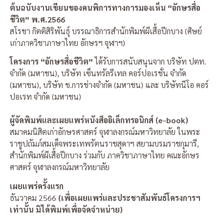
ต้นฉบับงานเขียนของคนพิการทางการมองเห็น “อักษรสื่อ
ชีวิต” พ.ศ.2566
สโรชา กิตติสิริพันธุ์ บรรณาธิการสำนักพิมพ์ผีเสื้อปีกบาง (ศิษย์
เก่าภาควิชาภาษาไทย อักษรฯ จุฬาฯ)
โครงการ “อักษรสื่อชีวิต”
ได้รับการสนับสนุนจาก บริษัท ปตท.
จำกัด (มหาชน), บริษัท เซ็นทรัลรีเทล คอร์ปอเรชั่น จำกัด
(มหาชน), บริษัท ช.การช่างจำกัด (มหาชน) และ บริษัทนีโอ คอร์
ปอเรท จำกัด (มหาชน)
ผู้จัดพิมพ์และเผยแพร่หนังสืออิเล็กทรอนิกส์ (e-book)
สมาคมนิสิตเก่าอักษรศาสตร์ จุฬาลงกรณ์มหาวิทยาลัย ในพระ
ราชูปถัมภ์สมเด็จพระเทพรัตนราชสุดาฯ สยามบรมราชกุมารี,
สำนักพิมพ์ผีเสื้อปีกบาง ร่วมกับ ภาควิชาภาษาไทย คณะอักษร
ศาสตร์ จุฬาลงกรณ์มหาวิทยาลัย
เผยแพร่ครั้งแรก
ธันวาคม 2566
(เพื่อเผยแพร่และประชาสัมพันธ์โครงการฯ
เท่านั้น มิได้พิมพ์เพื่อจัดจําหน่าย)