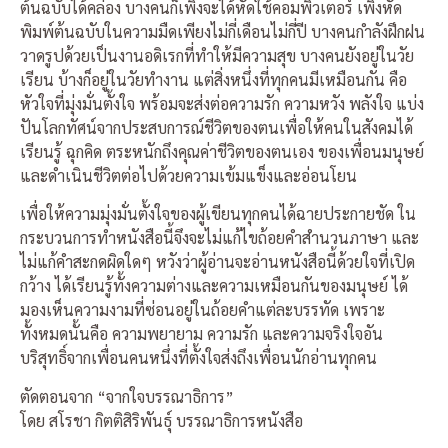
ต้นฉบับได้คล่อง บางคนก็เพิ่งจะได้หัดใช้คอมพิวเตอร์ เพิ่งหัด
พิมพ์ต้นฉบับในความมืดเพียงไม่กี่เดือนไม่กี่ปี บางคนกำลังฝึกฝน
วาดรูปด้วยเป็นงานอดิเรกที่ทำให้มีความสุข บางคนยังอยู่ในวัย
เรียน บ้างก็อยู่ในวัยทำงาน แต่สิ่งหนึ่งที่ทุกคนมีเหมือนกัน คือ
หัวใจที่มุ่งมั่นตั้งใจ พร้อมจะส่งต่อความรัก ความหวัง พลังใจ แบ่ง
ปันโลกทัศน์จากประสบการณ์ชีวิตของตนเพื่อให้คนในสังคมได้
เรียนรู้ ฉุกคิด ตระหนักถึงคุณค่าชีวิตของตนเอง ของเพื่อนมนุษย์
และดำเนินชีวิตต่อไปด้วยความเข้มแข็งและอ่อนโยน
เพื่อให้ความมุ่งมั่นตั้งใจของผู้เขียนทุกคนได้ฉายประกายชัด ใน
กระบวนการทำหนังสือนี้จึงจะไม่แก้ไขถ้อยคำสำนวนภาษา และ
ไม่แก้คำสะกดผิดใดๆ หวังว่าผู้อ่านจะอ่านหนังสือนี้ด้วยใจที่เปิด
กว้าง ได้เรียนรู้ทั้งความต่างและความเหมือนกันของมนุษย์ ได้
มองเห็นความงามที่ซ่อนอยู่ในถ้อยคำแต่ละบรรทัด เพราะ
ทั้งหมดนั้นคือ ความพยายาม ความรัก และความจริงใจอัน
บริสุทธิ์จากเพื่อนคนหนึ่งที่ตั้งใจส่งถึงเพื่อนนักอ่านทุกคน
ตัดตอนจาก “จากใจบรรณาธิการ”
โดย สโรชา กิตติสิริพันธุ์ บรรณาธิการหนังสือ