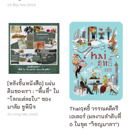
25 มิถุนายน 2026
[หลังชั้นหนังสือ] แผ่น
ดินของเรา : “พื้นที่” ใน
“โลกแต่ละใบ” ของ
มาลัย ชูพินิจ
Thaiฤทธิ์ วรรณคดีครี
20 กรกฎาคม 2025
เอเตอร์ (ผลงานลำดับที่
6 ในชุด “วิชญมาลา”)