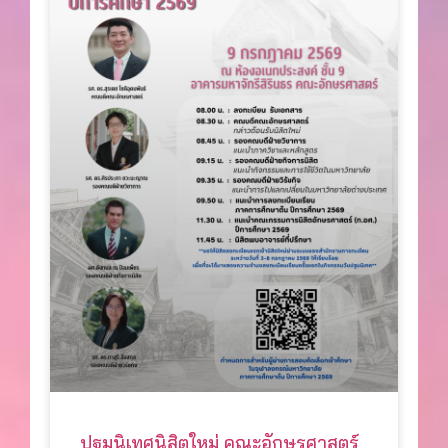
ปฐมนิเทศนิสิตใหม่ คณะอักษรศาสตร์