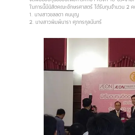
ในการนี้มีนิสิตคณะอักษรศาสตร์ ได้รับทุนจำนวน 2 ค
1. นางสาวชลลดา คนบุญ
2. นางสาวพิมพ์นารา ศุภกรกุลนันทร์