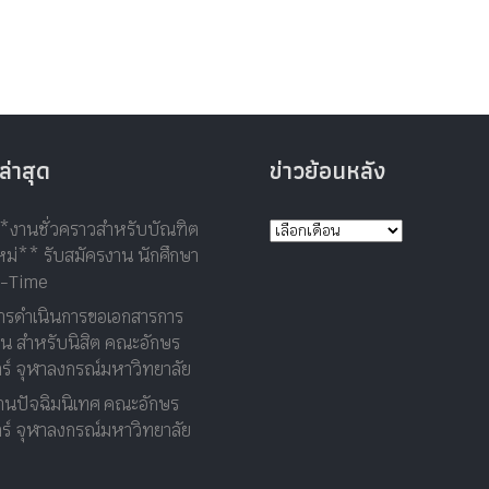
ล่าสุด
ข่าวย้อนหลัง
*งานชั่วคราวสำหรับบัณฑิต
ม่** รับสมัครงาน นักศึกษา
t-Time
ารดำเนินการขอเอกสารการ
าน สำหรับนิสิต คณะอักษร
ร์ จุฬาลงกรณ์มหาวิทยาลัย
านปัจฉิมนิเทศ คณะอักษร
ร์ จุฬาลงกรณ์มหาวิทยาลัย