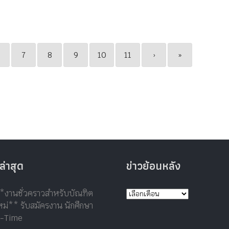
7
8
9
10
11
›
»
ล่าสุด
ข่าวย้อนหลัง
*งานชั่วคราวสำหรับบัณฑิต
ม่** รับสมัครงาน นักศึกษา
t-Time