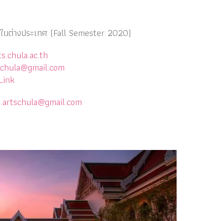
ในต่
างประเทศ (Fall Semester 2020)
s.chula.ac.th
schula@gmail.com
Link
.artschula@gmail.com