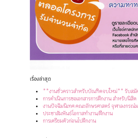
เรื่องล่าสุด
**งานชั่วคราวสำหรับบัณฑิตจบใหม่** รับสมั
การดำเนินการขอเอกสารการฝึกงาน สำหรับนิสิต
งานปัจฉิมนิเทศ คณะอักษรศาสตร์ จุฬาลงกรณ์ม
ประชาสัมพันธ์โอกาสทำงาน/ฝึกงาน
การเตรียมตัวก่อนไปฝึกงาน