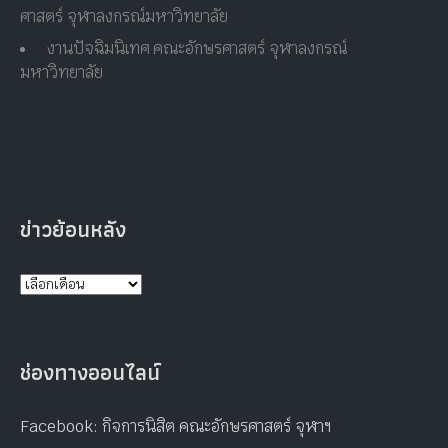
ข่าวล่าสุด
**งานชั่วคราวสำหรับบัณฑิตจบใหม่** รับสมัครงาน
นักศึกษา Part-Time
การดำเนินการขอเอกสารการฝึกงาน สำหรับนิสิต คณะอักษร
ศาสตร์ จุฬาลงกรณ์มหาวิทยาลัย
งานปัจฉิมนิเทศ คณะอักษรศาสตร์ จุฬาลงกรณ์
มหาวิทยาลัย
ข่าวย้อนหลัง