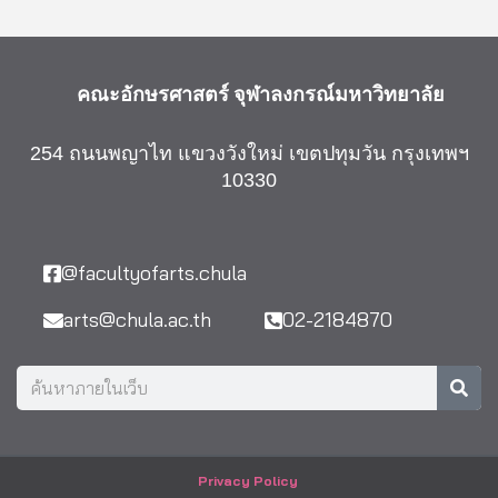
คณะอักษรศาสตร์
จุฬาลงกรณ์มหาวิทยาลัย
254 ถนนพญาไท แขวงวังใหม่ เขตปทุมวัน กรุงเทพฯ
10330
@facultyofarts.chula
arts@chula.ac.th
02-2184870
Sea
Search
Privacy Policy