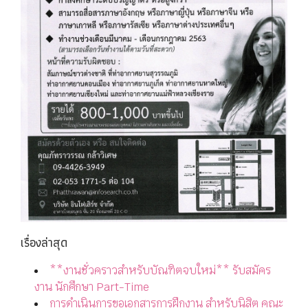
เรื่องล่าสุด
**งานชั่วคราวสำหรับบัณฑิตจบใหม่** รับสมัคร
งาน นักศึกษา Part-Time
การดำเนินการขอเอกสารการฝึกงาน สำหรับนิสิต คณะ