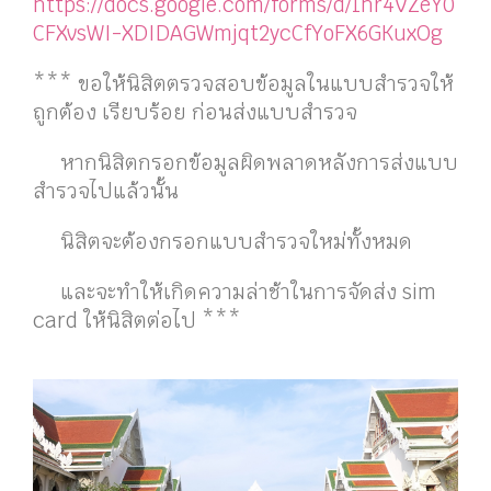
https://docs.google.com/forms/d/1hr4VZeY0
CFXvsWI-XDIDAGWmjqt2ycCfYoFX6GKuxOg
*** ขอให้นิสิตตรวจสอบข้อมูลในแบบสำรวจให้
ถูกต้อง เรียบร้อย ก่อนส่งแบบสำรวจ
หากนิสิตกรอกข้อมูลผิดพลาดหลังการส่งแบบ
สำรวจไปแล้วนั้น
นิสิตจะต้องกรอกแบบสำรวจใหม่ทั้งหมด
และจะทำให้เกิดความล่าช้าในการจัดส่ง sim
card ให้นิสิตต่อไป ***