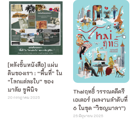
[หลังชั้นหนังสือ] แผ่น
ดินของเรา : “พื้นที่” ใน
“โลกแต่ละใบ” ของ
มาลัย ชูพินิจ
Thaiฤทธิ์ วรรณคดีครี
20 กรกฎาคม 2025
เอเตอร์ (ผลงานลำดับที่
6 ในชุด “วิชญมาลา”)
25 มิถุนายน 2025