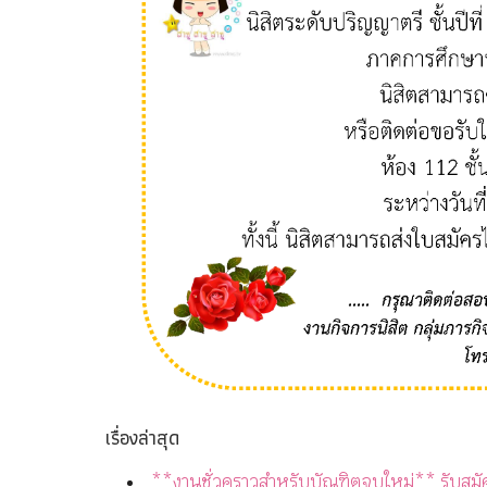
เรื่องล่าสุด
**งานชั่วคราวสำหรับบัณฑิตจบใหม่** รับสมั