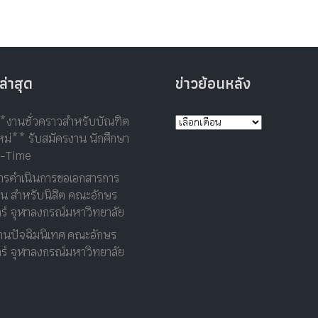
ล่าสุด
ข่าวย้อนหลัง
*งานชั่วคราวสำหรับบัณฑิต
ม่** รับสมัครงาน นักศึกษา
t-Time
ารดำเนินการขอเอกสารการ
าน สำหรับนิสิต คณะอักษร
ร์ จุฬาลงกรณ์มหาวิทยาลัย
านปัจฉิมนิเทศ คณะอักษร
ร์ จุฬาลงกรณ์มหาวิทยาลัย