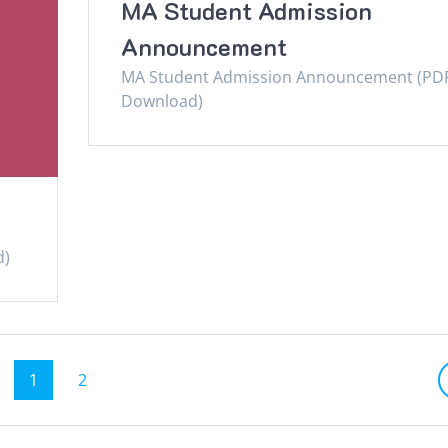
MA Student Admission
Announcement
MA Student Admission Announcement (PD
Download)
d)
Page
Page
1
2