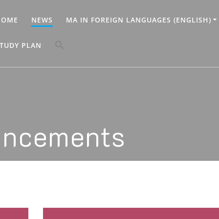
HOME
NEWS
MA IN FOREIGN LANGUAGES (ENGLISH)
Search
TUDY PLAN
for:
Search Button
uncements