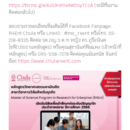
https://forms.gle/6JG9nXYx9WDsyTCcA
(จะมีทีมงาน
ติดต่อกลับไป)
.
สอบถามรายละเอียดเพิ่มเติมได้ที่ Facebook Fanpage:
R4Ent Chula หรือ LineID : @ms_r4ent หรือโทร. 02-
218-8335 ติดต่อ รศ.ภญ.ร.ต.ท.หญิง ดร.ภูรีอนันต
โชติ(ประธานหลักสูตร) หรือคุณสุชานันท์พิมแพง (เจ้าหน้าที่
หลักสูตร) หรือ 095-558-7278 ติดต่อคุณนันทนัช จันทร์
ย้อย
https://www.chular4ent.com