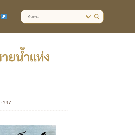
์
สายน้ำแห่ง
น: 237