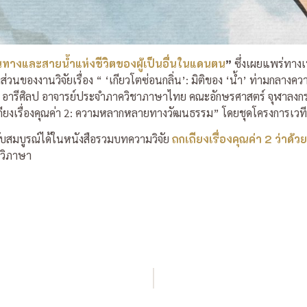
ินทางและสายน้ำแห่งชีวิตของผู้เป็นอื่นในแดนตน
”
ซึ่งเผยแพร่ทาง
างส่วนของงานวิจัยเรื่อง “ ‘เกียวโตซ่อนกลิ่น’: มิติของ ‘น้ำ’ ท่ามกล
 อารีศิลป อาจารย์ประจำภาควิชาภาษาไทย คณะอักษรศาสตร์ จุฬาลงกรณ์ม
กเถียงเรื่องคุณค่า 2: ความหลากหลายทางวัฒนธรรม” โดยชุดโครงการเวท
ับสมบูรณ์ได้ในหนังสือรวมบทความวิจัย
ถกเถียงเรื่องคุณค่า 2 ว่า
์วิภาษา