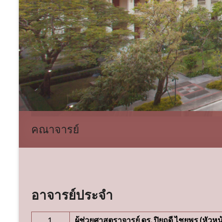
คณาจารย์
อาจารย์ประจำ
1.
ผู้ช่วยศาสตราจารย์ ดร. ปิยฤดี ไชยพร (หัวห