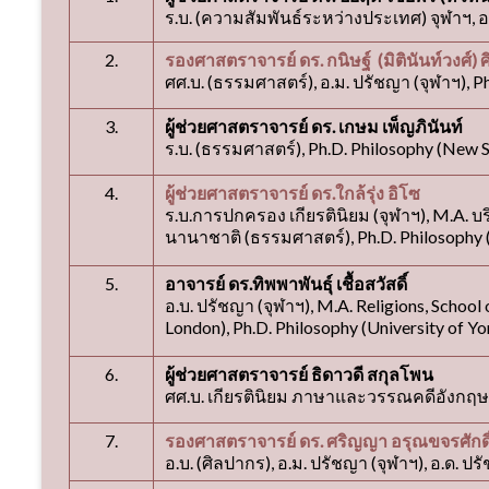
ร.บ. (ความสัมพันธ์ระหว่างประเทศ) จุฬาฯ, อ.
2.
รองศาสตราจารย์ ดร. กนิษฐ์ (มิตินันท์วงศ์) ศิ
ศศ.บ. (ธรรมศาสตร์), อ.ม. ปรัชญา (จุฬาฯ), P
3.
ผู้ช่วยศาสตราจารย์ ดร. เกษม เพ็ญภินันท์
ร.บ. (ธรรมศาสตร์), Ph.D. Philosophy (New S
4.
ผู้ช่วยศาสตราจารย์ ดร.ใกล้รุ่ง อิโซ
ร.บ.การปกครอง เกียรตินิยม (จุฬาฯ), M.A. บ
นานาชาติ (ธรรมศาสตร์), Ph.D. Philosophy 
5.
อาจารย์ ดร.ทิพพาพันธุ์ เชื้อสวัสดิ์
อ.บ. ปรัชญา (จุฬาฯ), M.A. Religions, School 
London), Ph.D. Philosophy (University of Yo
6.
ผู้ช่วยศาสตราจารย์ ธิดาวดี สกุลโพน
ศศ.บ. เกียรตินิยม ภาษาและวรรณคดีอังกฤษ 
7.
รองศาสตราจารย์ ดร. ศริญญา อรุณขจรศักดิ
อ.บ. (ศิลปากร), อ.ม. ปรัชญา (จุฬาฯ), อ.ด. ปร