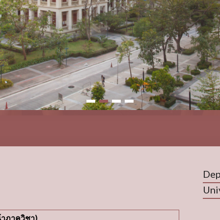
1
2
3
4
Dep
Uni
น้าภาควิชา)