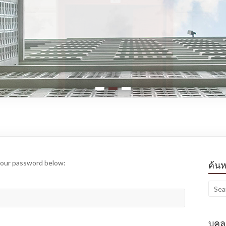
1
2
3
 your password below:
ค้น
บุค