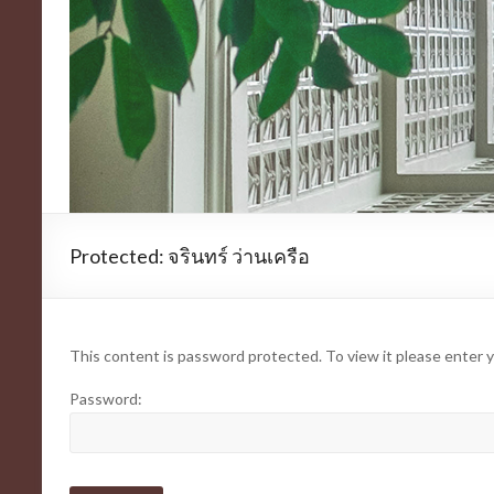
Protected: จรินทร์ ว่านเครือ
This content is password protected. To view it please enter
Password: