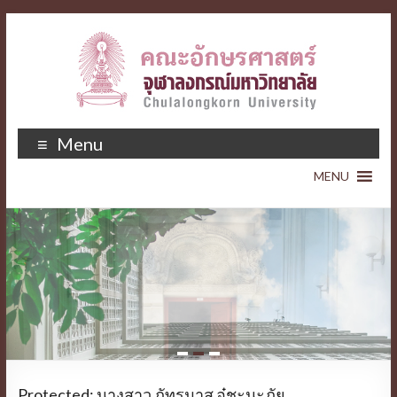
Menu
1
2
3
Protected: นางสาว ภัทรมาส อู๋ชะนะภัย