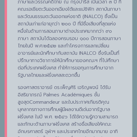
ภาษาและวรรณคดีไทย ณ กรุงปารีส เป็นเวลา ๓ ปี ที่
คณะเอเชียตะวันออกเฉียงใต้และแปซิฟิก สถาบันภาษา
และวัฒนธรรมตะวันออกแห่งชาติ (INALCO) ซึ่งเป็น
สถาบันเก่าแก่อายุกว่า ๒๐๐ ปี ที่มีชื่อเสียงที่สุดแห่ง
หนึ่งในด้านการสอนภาษาต่างประเทศมากกว่า ๙๐
ภาษา สถาบันได้ฉลองครบรอบ ๑๐๐ ปีการสอนภาษา
ไทยในปี พ.ศ.๒๕๔๒ และทำโครงการแลกเปลี่ยน
อาจารย์และนักศึกษากับสถาบัน INALCO ซึ่งรับเป็นที่
ปรึกษาทางวิชาการให้นักศึกษาของคณะฯ ที่ไปศึกษา
ต่อที่ประเทศฝรั่งเศส ทำให้การขอทุนการศึกษาจาก
รัฐบาลไทยและฝรั่งเศสสะดวกขึ้น
รองศาสตราจารย์ ดร.เพ็ญศิริ เจริญพจน์ ได้รับ
อิสริยาภรณ์ Palmes Académiques ชั้น
สูงสุดCommandeur และใบประกาศเกียรติคุณ
บุคลากรทางการศึกษผู้มีผลงานดีเด่นจากรัฐบาล
ฝรั่งเศส ในปี พ.ศ. ๒๕๔๖ ได้ใช้ความรู้ความสามารถ
และทักษะด้านภาษาฝรั่งเศส สร้างชื่อเสียงให้คณะ
อักษรศาสตร์ จุฬาฯ และประเทศไทยอีกมากมาย อาทิ