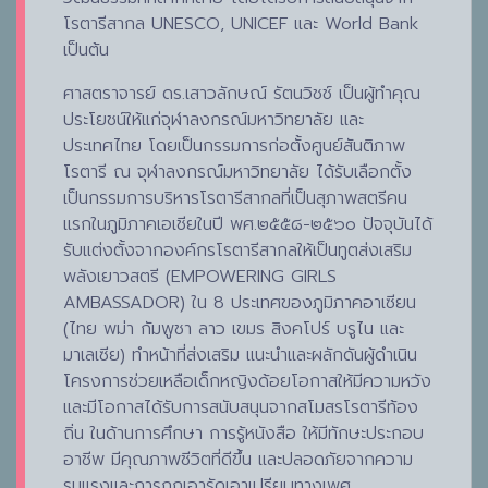
โรตารีสากล UNESCO, UNICEF และ World Bank
เป็นต้น
ศาสตราจารย์ ดร.เสาวลักษณ์ รัตนวิชช์ เป็นผู้ทำคุณ
ประโยชน์ให้แก่จุฬาลงกรณ์มหาวิทยาลัย และ
ประเทศไทย โดยเป็นกรรมการก่อตั้งศูนย์สันติภาพ
โรตารี ณ จุฬาลงกรณ์มหาวิทยาลัย ได้รับเลือกตั้ง
เป็นกรรมการบริหารโรตารีสากลที่เป็นสุภาพสตรีคน
แรกในภูมิภาคเอเชียในปี พศ.๒๕๕๘-๒๕๖๐ ปัจจุบันได้
รับแต่งตั้งจากองค์กรโรตารีสากลให้เป็นทูตส่งเสริม
พลังเยาวสตรี (EMPOWERING GIRLS
AMBASSADOR) ใน 8 ประเทศของภูมิภาคอาเซียน
(ไทย พม่า กัมพูชา ลาว เขมร สิงคโปร์ บรูไน และ
มาเลเซีย) ทำหน้าที่ส่งเสริม แนะนำและผลักดันผู้ดำเนิน
โครงการช่วยเหลือเด็กหญิงด้อยโอกาสให้มีความหวัง
และมีโอกาสได้รับการสนับสนุนจากสโมสรโรตารีท้อง
ถิ่น ในด้านการศึกษา การรู้หนังสือ ให้มีทักษะประกอบ
อาชีพ มีคุณภาพชีวิตที่ดีขึ้น และปลอดภัยจากความ
รุนแรงและการถูกเอารัดเอาเปรียบทางเพศ