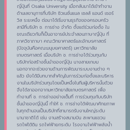
ญี่ปุ่นที่ Osaka University เมื่อกลับมาได้เข้าทำงาน
ด้านเลขานุการที่บริษัท ซิวเนชั่นแนล เซลส์ แอนด์ เชอร์
วิส ระยะหนึ่ง ต่อมาได้เริ่มงานธุรกิจของครอบครัว
สามีที่บริษัท ช. การช่าง จำกัด ตั้งแต่ร่วมก่อตั้ง ใน
ขณะเดียวกันก็เป็นอาจารย์ประจำสอนภาษาญี่ปุ่น ที่
ภาควิชาภาษา คณะวิทยาศาสตร์และอักษรศาสตร์
(ปัจจุบันคือคณะมนุษยศาสตร์) มหาวิทยาลัย
เกษตรศาสตร์ เมื่อบริษัท ช. การช่างได้ร่วมทุนกับ
บริษัทก่อสร้างชั้นนำของญี่ปุ่น นางสายเกษม
นอกจากจะช่วยงานด้านการพัฒนาระบบงานต่าง ๆ
แล้ว ยังได้มีบทบาทสำคัญในการร่วมก่อตั้งและบริหาร
งานในบริษัทร่วมทุนโดยเป็นหนึ่งในทีมผู้บริหารนั้นด้วย
จึงได้ลาออกจากมหาวิทยาลัยเกษตรศาสตร์ เพื่อ
ทำงานที่ ช. การช่างอย่างเต็มที่ การร่วมทุนกับบริษัท
ชั้นนำของญี่ปุ่นนี้ ทำให้ ช. การช่างได้พัฒนาศักยภาพ
ในทุกด้านจนเป็นบริษัทที่สามารถรับงานใหญ่ระดับ
นานาชาติได้ เช่น งานสร้างสนามบิน สะพานแขวน
รถไฟใต้ดิน รถไฟฟ้ายกระดับ โรงงานไฟฟ้าพลังน้ำ