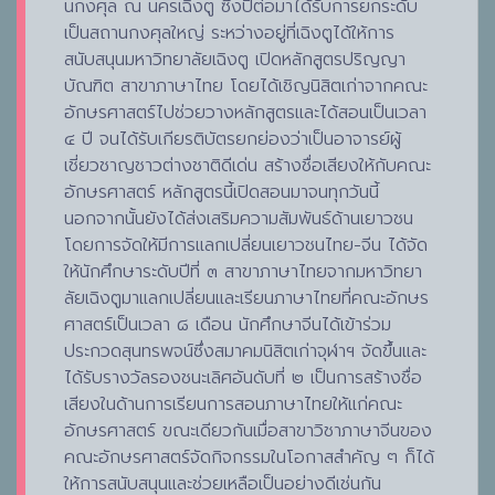
นกงศุล ณ นครเฉิงตู ซึ่งปีต่อมาได้รับการยกระดับ
เป็นสถานกงศุลใหญ่ ระหว่างอยู่ที่เฉิงตูได้ให้การ
สนับสนุนมหาวิทยาลัยเฉิงตู เปิดหลักสูตรปริญญา
บัณฑิต สาขาภาษาไทย โดยได้เชิญนิสิตเก่าจากคณะ
อักษรศาสตร์ไปช่วยวางหลักสูตรและได้สอนเป็นเวลา
๔ ปี จนได้รับเกียรติบัตรยกย่องว่าเป็นอาจารย์ผู้
เชี่ยวชาญชาวต่างชาติดีเด่น สร้างชื่อเสียงให้กับคณะ
อักษรศาสตร์ หลักสูตรนี้เปิดสอนมาจนทุกวันนี้
นอกจากนั้นยังได้ส่งเสริมความสัมพันธ์ด้านเยาวชน
โดยการจัดให้มีการแลกเปลี่ยนเยาวชนไทย-จีน ได้จัด
ให้นักศึกษาระดับปีที่ ๓ สาขาภาษาไทยจากมหาวิทยา
ลัยเฉิงตูมาแลกเปลี่ยนและเรียนภาษาไทยที่คณะอักษร
ศาสตร์เป็นเวลา ๘ เดือน นักศึกษาจีนได้เข้าร่วม
ประกวดสุนทรพจน์ซึ่งสมาคมนิสิตเก่าจุฬาฯ จัดขึ้นและ
ได้รับรางวัลรองชนะเลิศอันดับที่ ๒ เป็นการสร้างชื่อ
เสียงในด้านการเรียนการสอนภาษาไทยให้แก่คณะ
อักษรศาสตร์ ขณะเดียวกันเมื่อสาขาวิชาภาษาจีนของ
คณะอักษรศาสตร์จัดกิจกรรมในโอกาสสำคัญ ๆ ก็ได้
ให้การสนับสนุนและช่วยเหลือเป็นอย่างดีเช่นกัน