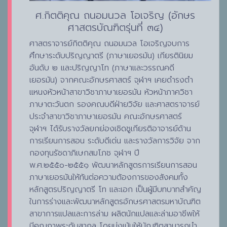
ศ.กิตติคุณ ถนอมนวล โอเจริญ (อักษร
ศาสตรบัณฑิตรุ่นที่ ๓๔)
ศาสตราจารย์กิตติคุณ ถนอมนวล โอเจริญจบการ
ศึกษาระดับปริญญาตรี (ภาษาเยอรมัน) เกียรตินิยม
อันดับ ๒ และปริญญาโท (ภาษาและวรรณคดี
เยอรมัน) จากคณะอักษรศาสตร์ จุฬาฯ เคยดำรงตำ
แหนงหัวหน้าสาขาวิชาภาษาเยอรมัน หัวหน้าภาควิชา
ภาษาตะวันตก รองคณบดีฝ่ายวิจัย และศาสตราจารย์
ประจำสาขาวิชาภาษาเยอรมัน คณะอักษรศาสตร์
จุฬาฯ ได้รับรางวัลยกย่องเชิดชูเกียรติอาจารย์ด้าน
การเรียนการสอน ระดับดีเด่น และรางวัลการวิจัย จาก
กองทุนรัชดาภิเษกสมโภช จุฬาฯ ปี
พ.ศ.๒๕๕๐-๒๕๕๑ พัฒนาหลักสูตรการเรียนการสอน
ภาษาเยอรมันให้ทันต่อความต้องการของสังคมทั้ง
หลักสูตรปริญญาตรี โท และเอก เป็นผู้มีบทบาทสำคัญ
ในการร่างและพัฒนาหลักสูตรอักษรศาสตรมหาบัณฑิต
สาขาการแปลและการล่าม ผลิตนักแปลและล่ามอาชีพให้
มีคุณภาพระดับสากล โดยมุ่งเน้นให้บัณฑิตสามารถนำ