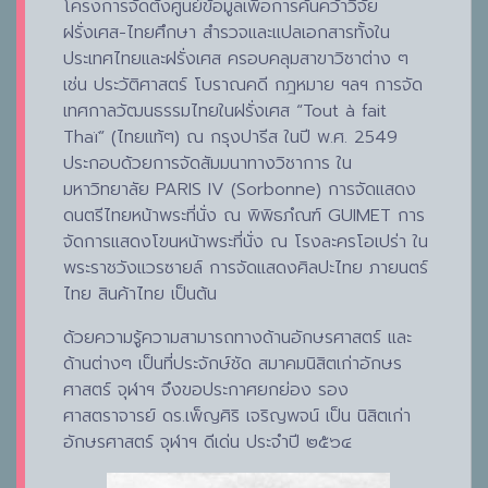
โครงการจัดตั้งศูนย์ข้อมูลเพื่อการค้นคว้าวิจัย
ฝรั่งเศส-ไทยศึกษา สำรวจและแปลเอกสารทั้งใน
ประเทศไทยและฝรั่งเศส ครอบคลุมสาขาวิชาต่าง ๆ
เช่น ประวัติศาสตร์ โบราณคดี กฎหมาย ฯลฯ การจัด
เทศกาลวัฒนธรรมไทยในฝรั่งเศส “Tout à fait
Thaï” (ไทยแท้ๆ) ณ กรุงปารีส ในปี พ.ศ. 2549
ประกอบด้วยการจัดสัมมนาทางวิชาการ ใน
มหาวิทยาลัย PARIS IV (Sorbonne) การจัดแสดง
ดนตรีไทยหน้าพระที่นั่ง ณ พิพิธภํณฑ์ GUIMET การ
จัดการแสดงโขนหน้าพระที่นั่ง ณ โรงละครโอเปร่า ใน
พระราชวังแวรซายล์ การจัดแสดงศิลปะไทย ภายนตร์
ไทย สินค้าไทย เป็นต้น
ด้วยความรู้ความสามารถทางด้านอักษรศาสตร์ และ
ด้านต่างๆ เป็นที่ประจักษ์ชัด สมาคมนิสิตเก่าอักษร
ศาสตร์ จุฬาฯ จึงขอประกาศยกย่อง รอง
ศาสตราจารย์ ดร.เพ็ญศิริ เจริญพจน์ เป็น นิสิตเก่า
อักษรศาสตร์ จุฬาฯ ดีเด่น ประจำปี ๒๕๖๔