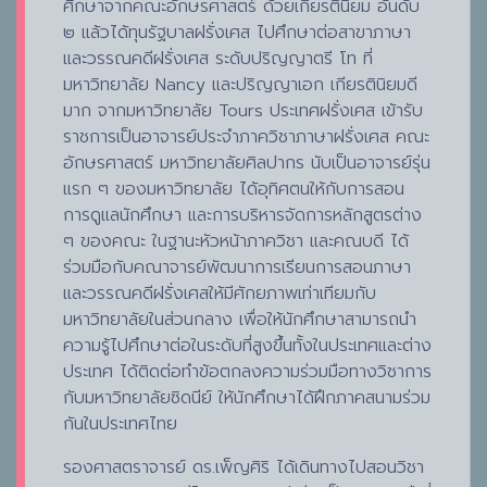
ศึกษาจากคณะอักษรศาสตร์ ด้วยเกียรตินิยม อันดับ
๒ แล้วได้ทุนรัฐบาลฝรั่งเศส ไปศึกษาต่อสาขาภาษา
และวรรณคดีฝรั่งเศส ระดับปริญญาตรี โท ที่
มหาวิทยาลัย Nancy และปริญญาเอก เกียรตินิยมดี
มาก จากมหาวิทยาลัย Tours ประเทศฝรั่งเศส เข้ารับ
ราชการเป็นอาจารย์ประจำภาควิชาภาษาฝรั่งเศส คณะ
อักษรศาสตร์ มหาวิทยาลัยศิลปากร นับเป็นอาจารย์รุ่น
แรก ๆ ของมหาวิทยาลัย ได้อุทิศตนให้กับการสอน
การดูแลนักศึกษา และการบริหารจัดการหลักสูตรต่าง
ๆ ของคณะ ในฐานะหัวหน้าภาควิชา และคณบดี ได้
ร่วมมือกับคณาจารย์พัฒนาการเรียนการสอนภาษา
และวรรณคดีฝรั่งเศสให้มีศักยภาพเท่าเทียมกับ
มหาวิทยาลัยในส่วนกลาง เพื่อให้นักศึกษาสามารถนำ
ความรู้ไปศึกษาต่อในระดับที่สูงขึ้นทั้งในประเทศและต่าง
ประเทศ ได้ติดต่อทำข้อตกลงความร่วมมือทางวิชาการ
กับมหาวิทยาลัยซิดนีย์ ให้นักศึกษาได้ฝึกภาคสนามร่วม
กันในประเทศไทย
รองศาสตราจารย์ ดร.เพ็ญศิริ ได้เดินทางไปสอนวิชา