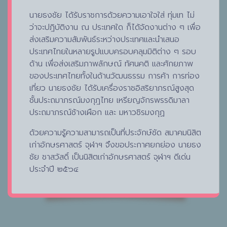
นายธงชัย ได้รับราชการด้วยความเอาใจใส่ ทุ่มเท ไม่
ว่าจะปฎิบัติงาน ณ ประเทศใด ก็ได้จัดงานต่าง ๆ เพื่อ
ส่งเสริมความสัมพันธ์ระหว่างประเทศและนำเสนอ
ประเทศไทยในหลายรูปแบบครอบคลุมมิติต่าง ๆ รอบ
ด้าน เพื่อส่งเสริมภาพลักษณ์ ทัศนคติ และศักยภาพ
ของประเทศไทยทั้งในด้านวัฒนธรรม การค้า การท่อง
เที่ยว นายธงชัย ได้รับเครื่องราชอิสริยาภรณ์สูงสุด
ชั้นประถมาภรณ์มงกุฎไทย เหรียญจักรพรรดิมาลา
ประถมาภรณ์ช้างเผือก และ มหาวชิรมงกุฏ
ด้วยความรู้ความสามารถเป็นที่ประจักษ์ชัด สมาคมนิสิต
เก่าอักษรศาสตร์ จุฬาฯ จึงขอประกาศยกย่อง นายธง
ชัย ชาสวัสดิ์ เป็นนิสิตเก่าอักษรศาสตร์ จุฬาฯ ดีเด่น
ประจำปี ๒๕๖๔