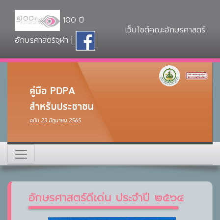
100 ปี
เว็บไซต์คณะอักษรศาสตร์
อักษรศาสตร์จุฬา |
อักษรศาสตร์ดีเด่น ประจำปี ๒๕๖๔