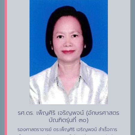
รศ.ดร. เพ็ญศิริ เจริญพจน์ (อักษรศาสตร
บัณฑิตรุ่นที่ ๓๐)
รองศาสตราจารย์ ดร.เพ็ญศิริ เจริญพจน์ สำเร็จการ