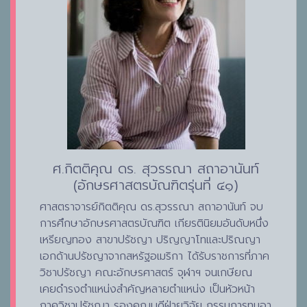
ศ.กิตติคุณ ดร. สุวรรณา สถาอานันท์
(อักษรศาสตรบัณฑิตรุ่นที่ ๔๑)
ศาสตราจารย์กิตติคุณ ดร.สุวรรณา สถาอานันท์ จบ
การศึกษาอักษรศาสตรบัณฑิต เกียรตินิยมอันดับหนึ่ง
เหรียญทอง สาขาปรัชญา ปริญญาโทและปริณญา
เอกด้านปรัชญาจากสหรัฐอเมริกา ได้รับราชการที่ภาค
วิชาปรัชญา คณะอักษรศาสตร์ จุฬาฯ จนเกษียณ
เคยดำรงตำแหน่งสำคัญหลายตำแหน่ง เป็นหัวหน้า
ภาควิชาปรัชญา รองคณบดีฝ่ายวิจัย กรรมการทุนอา