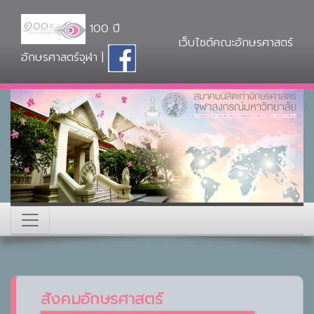
100 ปี
เว็บไซต์คณะอักษรศาสตร์
อักษรศาสตร์จุฬา |
สังคมอักษรศาสตร์