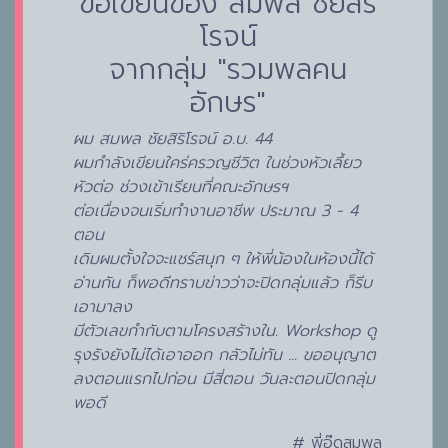
ข้อเขียนของ สมพล ชัยสิริ
โรจน์
จากกลุ่ม "รวมพลคน
อักษร"
ผม สมพล ชัยสิริโรจน์ อ.บ. 44
ผมกำลังเขียนใคร่ครวญชีวิต ในช่วงหัวเลึ้ยว
หัวต่อ ช่วงเข้าเรียนที่คณะอักษรฯ
ต่อเนื่องจนเริ่มทำงานอาชีพ ประมาณ 3 - 4
ตอน
เดิมผมตั้งใจจะแชร์สนุก ๆ ให้พี่น้องในห้องนี้ได้
อ่านกัน ก็พอดีทราบข่าวว่าจะปิดกลุ่มแล้ว ก็รีบ
เอามาลง
มีตัวเลขกำกับตามโครงสร้างใน. Workshop ดู
รุงรังยังไม่ได้เอาออก กลัวไม่ทัน ... ขออนุญาต
ลงตอนแรกไปก่อน มีสี่ตอน วันละตอนปิดกลุ่ม
พอดี
# พี่อู๊ดสมพล