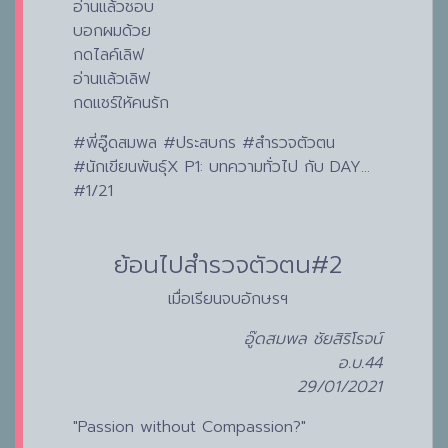
อ่านแล้วชอบ
บอกผมด้วย
กดไลค์เลิฟ
อ่านแล้วเลิฟ
กดแชร์ใหัคนรัก
#พี่อู๊ดสมพล #ประสบกร #สำรวจตัวตน
#นักเขียนพันธุ์X P1: บทความทั่วไป กับ DAY…
#1/21
ย้อนไปสำรวจตัวตน#2
เมื่อเรียนจบอักษรฯ
อู๊ดสมพล ชัยสิริโรจน์
อ.บ.44
29/01/2021
"Passion without Compassion?"