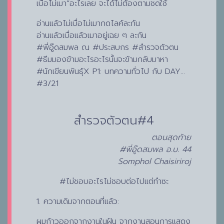
เบื่อไม่เมา”อะไรเลย จะได้ไม่ต้องตามชดใช้
อ่านแล้วไม่เบื่อไม่เมากดไลค์ละกัน
อ่านแล้วเบื่อแล้วเมาอยู่เฉย ๆ ละกัน
#พี่อู๊ดสมพล ณ #ประสบกร #สำรวจตัวตน
#ธีมมองข้ามอะไรอะไรนั้นจะข้ามกลับมาหา
#นักเขียนพันธุ์X P1: บทความทั่วไป กับ DAY…
#3/21
สำรวจตัวตน#4
ตอนสุดท้าย
#พี่อู๊ดสมพล อ.บ. 44
Somphol Chaisiriroj
#ไม่ชอบอะไรไม่ชอบต่อไปแต่ทำซะ
1. ความเดิมจากตอนที่แล้ว:
ผมก้าวออกจากงานในฝัน จากงานสอนการแสดง