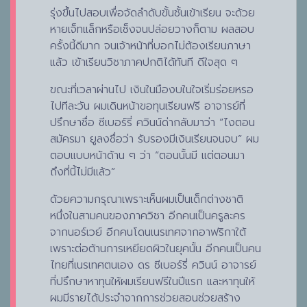
รุ่งขึ้นไปสอบเพื่อจัดลำดับขั้นชั้นเข้าเรียน จะด้วย
หายเจ็ทแล็กหรือเซ็งจนปล่อยวางก็ตาม ผลสอบ
ครั้งนี้ดีมาก จนเจ้าหน้าที่บอกไม่ต้องเรียนภาษา
แล้ว เข้าเรียนวิชาภาคปกติได้ทันที ดีใจสุด ๆ
ขณะที่เวลาผ่านไป เงินในมืองบในใจเริ่มร่อยหรอ
ไปทีละวัน ผมเดินหน้าขอทุนเรียนฟรี อาจารย์ที่
ปรึกษาชื่อ ซีเบอร์รี่ ควินน์ด่ากลับมาว่า “ไงตอน
สมัครมา ยูลงชื่อว่า รับรองมีเงินเรียนจนจบ” ผม
ตอบแบบหน้าด้าน ๆ ว่า “ตอนนั้นมี แต่ตอนมา
ถึงที่นี้ไม่มีแล้ว”
ด้วยความกรุณาเพราะเห็นผมเป็นเด็กต่างชาติ
หนึ่งในสามคนของภาควิชา อีกคนเป็นครูละคร
จากนอร์เวย์ อีกคนโดนเนรเทศจากอาฟริกาใต้
เพราะต่อต้านการเหยียดผิวในยุคนั้น อีกคนเป็นคน
ไทยที่เนรเทศตนเอง ดร ซีเบอร์รี่ ควินน์ อาจารย์
ที่ปรึกษาหาทุนให้ผมเรียนฟรีในปีแรก และหาทุนให้
ผมมีรายได้ประจำจากการช่วยสอนช่วยสร้าง