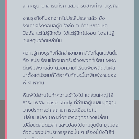
จากครูบาอาจารย์ที่รัก แล้วมารับจ้างทำงานธุรกิจ
งานธุรกิจที่นอกจากไม่ประสีประสาแล้ว ยัง
รังเกียจรังงอนอยู่ในใจลึก ๆ ด้วยหลายเหตุ
ปัจจัย แต่ไม่รู้สึกตัว ได้แต่รู้สึกไม่ชอบ โดยไม่รู้
ทันเหตุปัจจัยเหล่านั้น
ความรู้ทางธุรกิจที่ลักจำเขามาใกล้ตัวที่สุดในวันนั้น
คือ สมัยเรียนเมืองนอกรับจ้างพวกที่เรียน MBA
ดีดพิมพ์งานส่ง ด้วยความที่เรียนพิมพ์ดีดสัมผัส
มาตั้งแต่มัธยมก็ได้อาศัยทักษะนี้มาพิมพ์งานของ
พี่ ๆ หากิน
พิมพ์ไปอ่านไปทำความเข้าใจไป แต่ส่วนใหญ่ไร้
สาระ เพราะ case study ที่อ่านอยู่บนสมมุติฐาน
บางประการว่า สถานการณ์เงื่อนไขไม่
เปลี่ยนแปลง ขณะที่งานจริงทุกอย่างเปลี่ยน
เปลี่ยนตลอดเวลา และแปลงไปตามจุดยืน มุมมอง
ตัวตนของนักบริหารธุรกิจนั้น ๆ เรื่องนี้ยังไม่ใช่