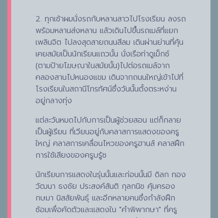
2. ทุกเช้าผมนั่งรถกับหลานสาวไปโรงเรียน ลงรถ
พร้อมหลานส่งหลาน แล้วเดินไปขึ้นรถเมล์ที่แยก
เพลินจิต ไปลงสุดสายถนนสีลม เดินผ่านย่านที่คุ้น
เคยสมัยเป็นนักเรียนแถวนั้น นั่งเรือท่าดูเม็กซ์
(ตามป้ายโฆษณาในสมัยนั้น)ไปต่อรถเมล์จาก
คลองสานไปหนองแขม เดินจากถนนใหญ่เข้าไปที่
โรงเรียนในสถานีโทรทัศน์ซึ่งวันนั้นตั้งตระหง่าน
อยู่กลางทุ่ง
แต่ละวันหมดไปกับการเป็นผู้ช่วยสอน แต่ก็กลาย
เป็นผู้เรียน ที่เวียนอยู่กับคลาสการแสดงของครู
ใหญ่ คลาสการเคลื่อนไหวของครูฮานส์ คลาสฝึก
การใช้เสียงของครูบรู้ซ
นักเรียนการแสดงในรุ่นนั้นและก่อนนั้นมี ดิลก ทอง
วัฒนา ธงชัย ประสงค์สันติ กุลกนิช คุ้มครอง
กษมา นิสสัยพันธุ์ และอีกหลายคนซึ่งกำลังฝึก
ซ้อมเพื่อคัดตัวและแสดงใน "คำพิพากษา" ที่ครู