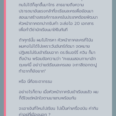
ทนไม่ได้ก็ลุกขึ้นมาโทร สาธยายถึงความ
ปรารถนาอันแรงกล้าที่จะเรียนละครเพื่อย้อนมา
สอนมาสร้างสรรค์การละครในประเทศด้อยพัฒนา
หัวหน้าภาคตกปากรับคำ จะส่งไอ 20 เอกสาร
เพื่อทำวีซ่านักเรียนมาให้ในทันที
ถ้าศุกร์นั้น ผมไม่โทรหา หัวหน้าภาคละครที่โน้น
ผมคงไม่ได้ไปเพราะวันจันทร์ถัดมา จดหมาย
ปฏิเสธไม่รับเข้าเรียนจาก ดร.ซีเบอร์รี่ ควิน ก็มา
ถึงบ้าน พร้อมข้อความว่า "คะแนนสอบภาษาอัก
ฤษแค่นี้ อย่าว่าแต่เรียนละครเลย จะทาสีตอกตะปู
ทำฉากก็ยังยาก"
หรือ นี่คือชะตากรรม
อย่างไรก็ตาม เมื่อหัวหน้าภาครับเข้าเรียนแล้ว ผม
ก็ดีใจแต่หนักใจตามมาแทบพร้อมกัน
จะเอาเงินที่ไหนไปเรียน ไปเป็นค่าเครื่องบิน ค่ากิน
ค่าอยู่ที่เมืองนอก ?