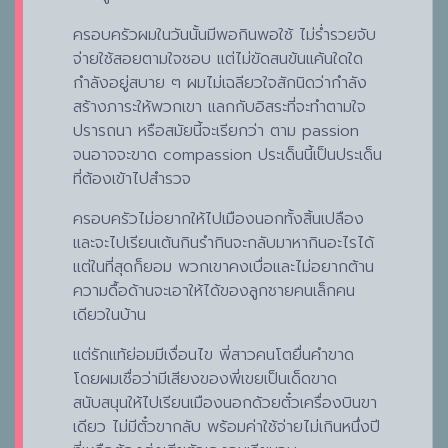
ครอบครัวผมในวันนั้นมีพอกินพอใช้ ไม่ร่ำรวยจับ
จ่ายใช้สอยตามใจชอบ แต่ไม่ขัดสนข้นแค้นใดใด
กำลังอยู่สบาย ๆ ผมไม่เฉลียวใจสักนิดว่ากำลัง
สร้างภาระให้พวกเขา แลกกับอิสระที่จะทำตามใจ
ปรารถนา หรือสมัยนี้จะเรียกว่า ตาม passion
จนอาจจะขาด compassion ประเด็นนี้เป็นประเด็น
ที่ต้องเข้าไปสำรวจ
ครอบครัวไม่อยากให้ไปเมืองนอกทั้งสิ้นเปลือง
และจะไปเรียนเต้นกินรำกินจะกลับมาหากินอะไรได้
แต่ในที่สุดก็ยอม พวกเขาคงเบื่อและไม่อยากต้าน
ความดื้อด้านจะเอาให้ได้ของลูกชายคนเล็กคน
เดียวในบ้าน
แต่รักแท้ย่อมมีเงื่อนไข พี่สาวคนโตยื่นคำขาด
โดยผมเชื่อว่ามีเสียงของพี่เขยเป็นเด็ดขาด
สนับสนุนให้ไปเรียนเมืองนอกด้วยตั๋วเครื่องบินขา
เดียว ไม่มีตั๋วขากลับ พร้อมค่าใช้จ่ายไม่เกินหนึ่งปี