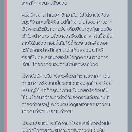
ละครที่ภาคจนผมเรียนจบ
ผมสมัครงานทำในมหาวิทยาลัย ไม่ได้งานในห้อง
สมุดที่ใครใครก็ใฝ่ฝัน แต่ก็ทำงานในโรงอาหารจาก
เสิร์ฟแซนวิชมื้อกลางวัน เพิ่มเป็นมาดูดฝุ่นก่อนมื้อ
เช้าในหน้าหนาว แล้วมาช่วยวิ่งเติมอาหารในมื้อเย็น
รายได้ในช่วงเทอมนั้นไม่ได้ร่ำรวย แต่เหลือพอที่
จะใช้ชีวิตอย่างเป็นสุข มีเงินเก็บพอจะบินโลว์
คอสท์ไปดูละครที่นิวยอร์คได้ทุกพักระหว่างภาค
เรียน โดยอาศัยนอนตามบ้านลูกพี่ลูกน้อง
เมื่อหนึ่งปีผ่านไป พี่สาวพี่เขยทำตามสัญญา เดิน
ทางมาหาพร้อมกับยื่นซองเงินซองสุดท้ายห้าร้อย
เหรียญให้ แต่ก็กรุณาพาผมไปนิวยอร์คด้วยกัน
ให้ผมได้ค้นคว้าละครต่อต้านสงครามเวียดนาม ที่
กำลังกำกับอยู่ พร้อมกับได้ดูแลเจ้าหลานสาวคน
โตขณะที่พ่อแม่เขาไปทำงาน
เมื่อผมเรียนจบ ผมได้งานที่โรงละครในเวอร์จิเนีย
เป็นอีกโอกาสที่จะเริ่มงานอาชีพตามฝัน ผมหัน