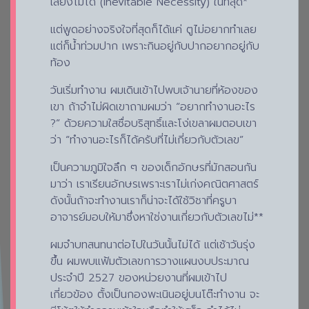
เลี่ยงไม่ได้ (Inevitable Necessity) ในที่สุด*
แต่พูดอย่างจริงใจที่สุดก็ได้แค่ ตูไม่อยากทำเลย
แต่ก็น้ำท่วมปาก เพราะกินอยู่กับปากอยากอยู่กับ
ท้อง
วันเริ่มทำงาน ผมเดินเข้าไปพบเจ้านายที่ห้องของ
เขา ถ้าจำไม่ผิดเขาถามผมว่า “อยากทำงานอะไร
?” ด้วยความใสซื่อบริสุทธิ์และโง่เขลาผมตอบเขา
ว่า “ทำงานอะไรก็ได้ครับที่ไม่เกี่ยวกับตัวเลข”
เป็นความภูมิใจลึก ๆ ของเด็กอักษรที่มักสอนกัน
มาว่า เราเรียนอักษรเพราะเราไม่เก่งคณิตศาสตร์
ดังนั้นถ้าจะทำงานเราก็น่าจะได้ใช้วิชาที่ครูบา
อาจารย์มอบให้มาซึ่งหาใช่งานเกี่ยวกับตัวเลขไม่**
ผมจำบทสนทนาต่อไปในวันนั้นไม่ได้ แต่เช้าวันรุ่ง
ขึ้น ผมพบแฟ้มตัวเลขการวางแผนงบประมาณ
ประจำปี 2527 ของหน่วยงานที่ผมเข้าไป
เกี่ยวข้อง ตั้งเป็นกองพะเนินอยู่บนโต๊ะทำงาน จะ