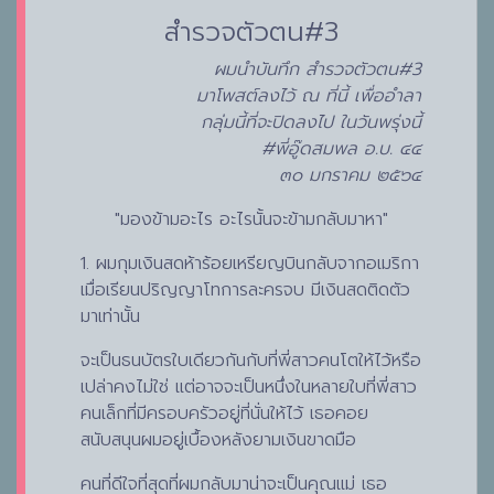
สำรวจตัวตน#3
ผมนำบันทึก สำรวจตัวตน#3
มาโพสต์ลงไว้ ณ ที่นี้ เพื่ออำลา
กลุ่มนี้ที่จะปิดลงไป ในวันพรุ่งนี้
#พี่อู๊ดสมพล อ.บ. ๔๔
๓๐ มกราคม ๒๕๖๔
"มองข้ามอะไร อะไรนั้นจะข้ามกลับมาหา"
1. ผมกุมเงินสดห้าร้อยเหรียญบินกลับจากอเมริกา
เมื่อเรียนปริญญาโทการละครจบ มีเงินสดติดตัว
มาเท่านั้น
จะเป็นธนบัตรใบเดียวกันกับที่พี่สาวคนโตให้ไว้หรือ
เปล่าคงไม่ใช่ แต่อาจจะเป็นหนึ่งในหลายใบที่พี่สาว
คนเล็กที่มีครอบครัวอยู่ที่นั่นให้ไว้ เธอคอย
สนับสนุนผมอยู่เบื้องหลังยามเงินขาดมือ
คนที่ดีใจที่สุดที่ผมกลับมาน่าจะเป็นคุณแม่ เธอ