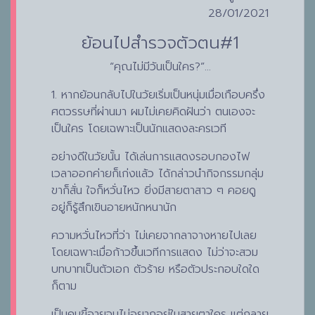
28/01/2021
ย้อนไปสำรวจตัวตน#1
“คุณไม่มีวันเป็นใคร?”…
1. หากย้อนกลับไปในวัยเริ่มเป็นหนุ่มเมื่อเกือบครึ่ง
ศตวรรษที่ผ่านมา ผมไม่เคยคิดฝันว่า ตนเองจะ
เป็นใคร โดยเฉพาะเป็นนักแสดงละครเวที
อย่างดีในวัยนั้น ได้เล่นการแสดงรอบกองไฟ
เวลาออกค่ายก็เก่งแล้ว ได้กล่าวนำกิจกรรมกลุ่ม
ขาก็สั่น ใจก็หวั่นไหว ยิ่งมีสายตาสาว ๆ คอยดู
อยู่ก็รู้สึกเขินอายหนักหนานัก
ความหวั่นไหวที่ว่า ไม่เคยจากลาจางหายไปเลย
โดยเฉพาะเมื่อก้าวขึ้นเวทีการแสดง ไม่ว่าจะสวม
บทบาทเป็นตัวเอก ตัวร้าย หรือตัวประกอบใดใด
ก็ตาม
เป็นคนขี้อายจนไม่อยากอยู่ในสายตาใคร แต่กลาย