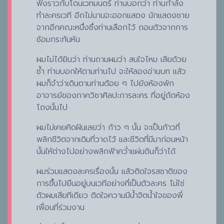
ฟังราวกับโดนเวทมนตร์ ท่านบอกว่า ท่านกำลัง
ทำละครเวที อีกไม่นานจะออกแสดง นักแสดงชาย
จากอีกคณะหนึ่งซึ่งท่านเลือกไว้ ถอนตัวจากการ
ซ้อมกระทันหัน
ผมไม่ได้ยินว่า ท่านถามผมว่า สนใจไหม เสียด้วย
ซ้ำ ท่านบอกให้ตามท่านไป จะให้ลองอ่านบท แล้ว
ผมก็จำว่าเดินตามท่านต้อย ๆ ไปยังห้องพัก
อาจารย์ของภาควิชาศิลปะการละคร ที่อยู่ถัดห้อง
โถงนั้นไป
ผมไม่เคยคิดฝันเลยว่า ก้าว ๆ นั้น จะเป็นก้าวที่
พลิกชีวิตจากเดิมที่วาดไว้ และชีวิตที่มีมาก่อนหน้า
นั้นให้ต่างไปอย่างพลิกฟ้าคว่ำแผ่นดินก็ว่าได้
ผมร่วมแสดงละครเรื่องนั้น แล้วติดใจรสชาติของ
การขึ้นไปยืนอยู่บนเวทีอย่างที่เป็นตัวละคร ไม่ใช่
ตัวผมเสียทีเดียว ติดใจความมีน้ำจิตน้ำใจของพี่
เพื่อนที่ร่วมงาน