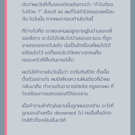
ต่อว่าผมวันที่เก็บของก่อนเดินทางว่า “ทำไมต้อง
ไปด้วย ?” นั่นนะซิ แม่ ผมก็ไม่เข้าใจตนเองเหมือน
กัน ในวันนั้น หากผมจะตอบท่านในวันนี้
ที่ต่างไปคือ เราสองคนแม่ลูกมาอยู่ในบ้านของพี่
เขยพี่สาว เราไม่ได้กลับไปบ้านของเราเอง ที่ถูก
ขายทอดตลาดไปแล้ว นั่นเป็นอีกเรื่องที่ผมไม่ได้
เตรียมใจไว้ แต่ก็ยอมรับได้เพราะทุกคนคือ
ครอบครัวที่เห็นกันมาแต่เล็ก
ผมไม่มีคำถามในวันนั้นว่า จะเริ่มต้นชีวิต ตั้งเนื้อ
ตั้งตัวอย่างไร ผมมีเพียงความฝันเดียวที่นำผม
กลับมาคือ ทำงานกับอาจารย์สดใส ครูของผม ที่
โรงเรียนการแสดงของทีวีช่องสาม
เมื่อคำถามสำคัญในยามนั้นถูกผมมองข้าม อะไรที่
ถูกมองข้ามหรือ disowned ไป คนอื่นซึ่งมักจะ
ใกล้ตัวก็จะหยิบยื่นมาให้