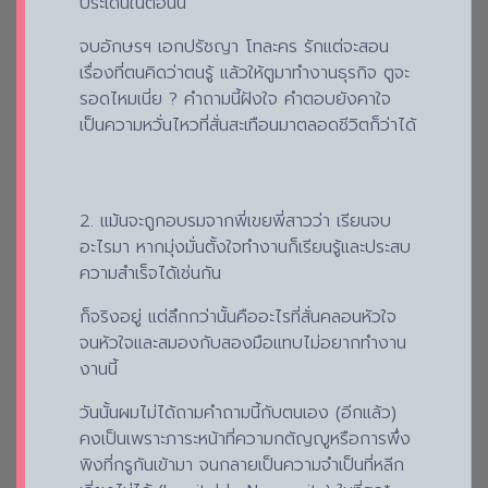
ประเด็นในตอนนี้
จบอักษรฯ เอกปรัชญา โทละคร รักแต่จะสอน
เรื่องที่ตนคิดว่าตนรู้ แล้วให้ตูมาทำงานธุรกิจ ตูจะ
รอดไหมเนี่ย ? คำถามนี้ฝังใจ คำตอบยังคาใจ
เป็นความหวั่นไหวที่สั่นสะเทือนมาตลอดชีวิตก็ว่าได้
2. แม้นจะถูกอบรมจากพี่เขยพี่สาวว่า เรียนจบ
อะไรมา หากมุ่งมั่นตั้งใจทำงานก็เรียนรู้และประสบ
ความสำเร็จได้เช่นกัน
ก็จริงอยู่ แต่ลึกกว่านั้นคืออะไรที่สั่นคลอนหัวใจ
จนหัวใจและสมองกับสองมือแทบไม่อยากทำงาน
งานนี้
วันนั้นผมไม่ได้ถามคำถามนี้กับตนเอง (อีกแล้ว)
คงเป็นเพราะภาระหน้าที่ความกตัญญูหรือการพึ่ง
พิงที่กรูกันเข้ามา จนกลายเป็นความจำเป็นที่หลีก