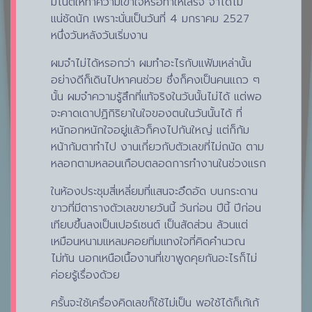
มีโน้ตให้ทำความเข้าใจหรือทำให้เสร็จ จำได้ไม่
แน่ชัดนัก เพราะนั่นเป็นวันที่ 4 มกราคม 2527
หนึ่งวันหลังวันเริ่มงาน
ผมจำไม่ได้หรอกว่า ผมทำอะไรกับแฟ้มเหล่านั้น
อย่างดีก็เดินไปหาคนช่วย ซึ่งก็คงเป็นคนแถว ๆ
นั้น ผมจำความรู้สึกที่แท้จริงในวันนั้นไม่ได้ แต่พอ
จะคาดเดาปฏิกิริยาในใจของตนในวันนั้นได้ ที่
หนักอกหนักใจอยู่แล้วก็คงไปกันใหญ่ แต่ก็ก้ม
หน้าก้มตาทำไป งานเกี่ยวกับตัวเลขที่ไม่ถนัด ตาม
หลอกตามหลอนเกือบตลอดการทำงานในช่วงแรก
ในห้องประชุมสี่เหลี่ยมที่แสนจะอึดอัด บนกระดาน
ขาวที่มีตารางตัวเลขขายวันนี้ วันก่อน ปีนี้ ปีก่อน
เทียบขึ้นลงเป็นเปอร์เซนต์ เป็นสัดส่วน ล้วนแต่
เหมือนหนามแหลมคอยทิ่มแทงใจที่คิดคำนวณ
ไม่ทัน นอกเหนือเนื้องานที่เขาพูดคุยกันอะไรก็ไม่
ค่อยรู้เรื่องด้วย
ครั้นจะใช้เครื่องคิดเลขก็ใช้ไม่เป็น พอใช้ได้ก็เก้เก้