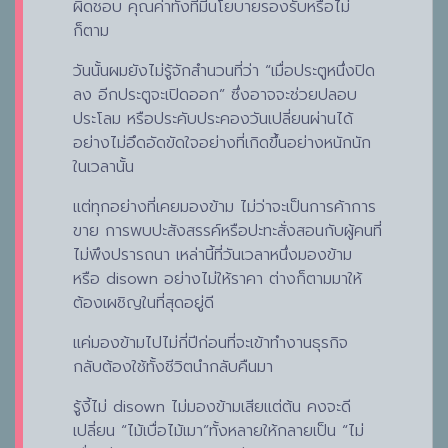
ผิดชอบ คุณค่าทั้งที่มีนโยบายรองรับหรือไม่
ก็ตาม
วันนั้นผมยังไม่รู้จักสำนวนที่ว่า “เมื่อประตูหนึ่งปิด
ลง อีกประตูจะเปิดออก” ซึ่งอาจจะช่วยปลอบ
ประโลม หรือประคับประคองวันเปลี่ยนผ่านได้
อย่างไม่อึดอัดขัดใจอย่างที่เกิดขึ้นอย่างหนักนัก
ในเวลานั้น
แต่ทุกอย่างที่เคยมองข้าม ไม่ว่าจะเป็นการค้าการ
ขาย การพบปะสังสรรค์หรือปะทะสั่งสอนกับผู้คนที่
ไม่พึงปรารถนา เหล่านี้ที่วันเวลาหนึ่งมองข้าม
หรือ disown อย่างไม่ให้ราคา ต่างก็ตามมาให้
ต้องเผชิญในที่สุดอยู่ดี
แค่มองข้ามไปไม่กี่ปีก่อนที่จะเข้าทำงานธุรกิจ
กลับต้องใช้ทั้งชีวิตนำกลับคืนมา
รู้งี้ไม่ disown ไม่มองข้ามเสียแต่ต้น คงจะดี
เปลี่ยน “ไม้เบื่อไม้เมา”ทั้งหลายให้กลายเป็น “ไม่