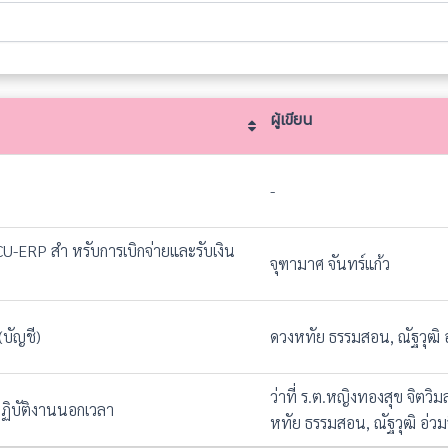
ผู้เขียน
ผู้เขียน
-
 CU-ERP สำ หรับการเบิกจ่ายและรับเงิน
จุฑามาศ จันทร์แก้ว
(บัญชี)
ดวงหทัย ธรรมสอน, ณัฐวุฒิ 
ว่าที่ ร.ต.หญิงทองสุข จิตวิ
ฏิบัติงานนอกเวลา
หทัย ธรรมสอน, ณัฐวุฒิ อ่ว