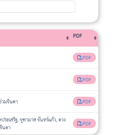
PDF
PDF
PDF
PDF
อ่วมจินดา
PDF
มลประเสริฐ, จุฑามาศ จันทร์แก้ว, ดวง
PDF
มจินดา