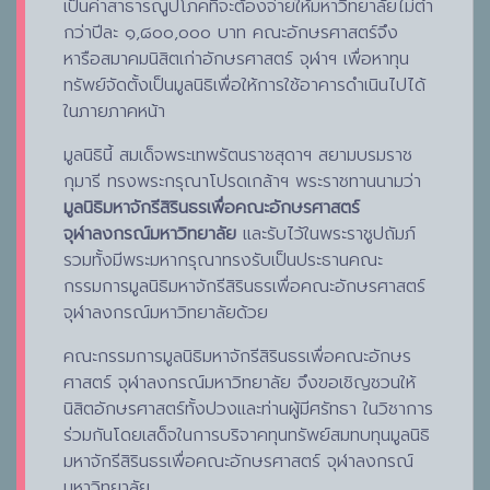
เป็นค่าสาธารณูปโภคที่จะต้องจ่ายให้มหาวิทยาลัยไม่ต่ำ
กว่าปีละ ๑,๘๐๐,๐๐๐ บาท คณะอักษรศาสตร์จึง
หารือสมาคมนิสิตเก่าอักษรศาสตร์ จุฬาฯ เพื่อหาทุน
ทรัพย์จัดตั้งเป็นมูลนิธิเพื่อให้การใช้อาคารดำเนินไปได้
ในภายภาคหน้า
มูลนิธินี้ สมเด็จพระเทพรัตนราชสุดาฯ สยามบรมราช
กุมารี ทรงพระกรุณาโปรดเกล้าฯ พระราชทานนามว่า
มูลนิธิมหาจักรีสิรินธรเพื่อคณะอักษรศาสตร์
จุฬาลงกรณ์มหาวิทยาลัย
และรับไว้ในพระราชูปถัมภ์
รวมทั้งมีพระมหากรุณาทรงรับเป็นประธานคณะ
กรรมการมูลนิธิมหาจักรีสิรินธรเพื่อคณะอักษรศาสตร์
จุฬาลงกรณ์มหาวิทยาลัยด้วย
คณะกรรมการมูลนิธิมหาจักรีสิรินธรเพื่อคณะอักษร
ศาสตร์ จุฬาลงกรณ์มหาวิทยาลัย จึงขอเชิญชวนให้
นิสิตอักษรศาสตร์ทั้งปวงและท่านผู้มีศรัทธา ในวิชาการ
ร่วมกันโดยเสด็จในการบริจาคทุนทรัพย์สมทบทุนมูลนิธิ
มหาจักรีสิรินธรเพื่อคณะอักษรศาสตร์ จุฬาลงกรณ์
มหาวิทยาลัย