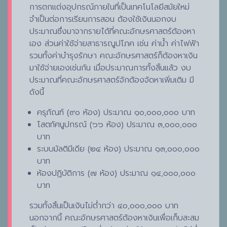
การตกแต่งอุปกรณ์ภายในที่เป็นเทคโนโลยีสมัยใหม่
จำเป็นต่อการเรียนการสอน ต้องใช้เงินนอกงบ
ประมาณซึ่งมาจากรายได้ที่คณะอักษรศาสตร์ต้องหา
เอง ส่วนค่าใช้จ่ายสาธารณูปโภค เช่น ค่าน้ำ ค่าไฟฟ้า
รวมทั้งค่าบำรุงรักษา คณะอักษรศาสตร์ก็ต้องหาเงิน
มาใช้จ่ายเองเช่นกัน เมื่อประมาณการทั้งสิ้นแล้ว งบ
ประมาณที่คณะอักษรศาสตร์จักต้องจัดหาเพิ่มเติม มี
ดังนี้
ครุภัณฑ์ (๙๐ ห้อง) ประมาณ ๑๐,๐๐๐,๐๐๐ บาท
โสตทัศนูปกรณ์ (๖๖ ห้อง) ประมาณ ๓,๐๐๐,๐๐๐
บาท
ระบบมัลติมีเดีย (๒๔ ห้อง) ประมาณ ๑๓,๐๐๐,๐๐๐
บาท
ห้องปฏิบัติการ (๗ ห้อง) ประมาณ ๑๔,๐๐๐,๐๐๐
บาท
รวมทั้งสิ้นเป็นเงินไม่ต่ำกว่า ๔๐,๐๐๐,๐๐๐ บาท
นอกจากนี้ คณะอักษรศาสตร์ต้องหาเงินเพื่อเก็บสะสม