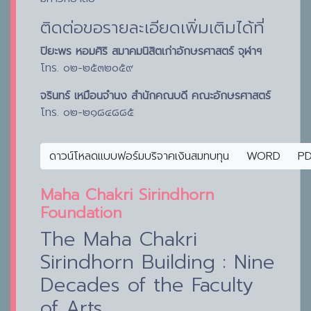
ติดต่อขอรายละเอียดเพิ่มเติมได้ที่
ปิยะพร หอมศิริ สมาคมนิสิตเก่าอักษรศาสตร์ จุฬาฯ
โทร. ๐๒-๒๕๓๒๐๕๙
จรินทร์ เหมือนจำนง สำนักคณบดี คณะอักษรศาสตร์
โทร. ๐๒-๒๑๘๔๘๘๕
ดาวน์โหลดแบบฟอร์มบริจาคเงินสมทบทุน
WORD
P
Maha Chakri Sirindhorn
Foundation
The Maha Chakri
Sirindhorn Building : Nine
Decades of the Faculty
of Arts