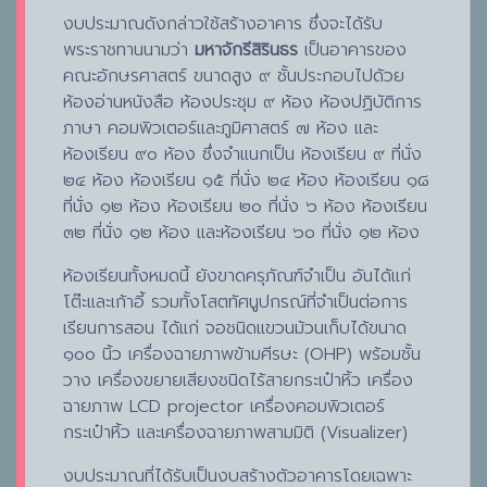
งบประมาณดังกล่าวใช้สร้างอาคาร ซึ่งจะได้รับ
พระราชทานนามว่า
มหาจักรีสิรินธร
เป็นอาคารของ
คณะอักษรศาสตร์ ขนาดสูง ๙ ชั้นประกอบไปด้วย
ห้องอ่านหนังสือ ห้องประชุม ๙ ห้อง ห้องปฏิบัติการ
ภาษา คอมพิวเตอร์และภูมิศาสตร์ ๗ ห้อง และ
ห้องเรียน ๙๐ ห้อง ซึ่งจำแนกเป็น ห้องเรียน ๙ ที่นั่ง
๒๔ ห้อง ห้องเรียน ๑๕ ที่นั่ง ๒๔ ห้อง ห้องเรียน ๑๘
ที่นั่ง ๑๒ ห้อง ห้องเรียน ๒๐ ที่นั่ง ๖ ห้อง ห้องเรียน
๓๒ ที่นั่ง ๑๒ ห้อง และห้องเรียน ๖๐ ที่นั่ง ๑๒ ห้อง
ห้องเรียนทั้งหมดนี้ ยังขาดครุภัณฑ์จำเป็น อันได้แก่
โต๊ะและเก้าอี้ รวมทั้งโสตทัศนูปกรณ์ที่จำเป็นต่อการ
เรียนการสอน ได้แก่ จอชนิดแขวนม้วนเก็บได้ขนาด
๑๐๐ นิ้ว เครื่องฉายภาพข้ามศีรษะ (OHP) พร้อมชั้น
วาง เครื่องขยายเสียงชนิดไร้สายกระเป๋าหิ้ว เครื่อง
ฉายภาพ LCD projector เครื่องคอมพิวเตอร์
กระเป๋าหิ้ว และเครื่องฉายภาพสามมิติ (Visualizer)
งบประมาณที่ได้รับเป็นงบสร้างตัวอาคารโดยเฉพาะ