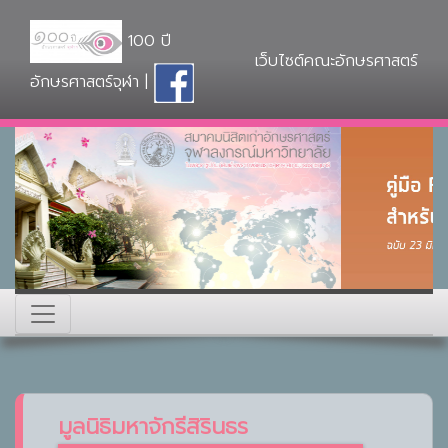
100 ปี
เว็บไซต์คณะอักษรศาสตร์
อักษรศาสตร์จุฬา |
มูลนิธิมหาจักรีสิรินธร