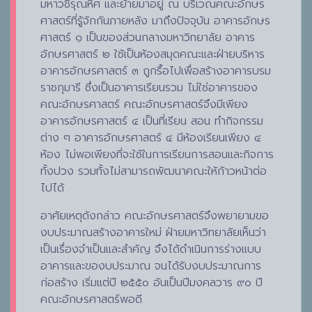
มหาวชิรุณหิศ และย้ายมาอยู่ ณ บริเวณคณะอักษร
ศาสตร์ที่รู้จักกันภายหลัง มาถึงปัจจุบัน อาคารอักษร
ศาสตร์ ๑ เป็นของส่วนกลางมหาวิทยาลัย อาคาร
อักษรศาสตร์ ๒ ใช้เป็นห้องสมุดคณะและฝ่ายบริหาร
อาคารอักษรศาสตร์ ๓ ถูกรื้อไปเพื่อสร้างอาคารบรม
ราชกุมารี ซึ่งเป็นอาคารเรียนรวม ไม่ใช่อาคารของ
คณะอักษรศาสตร์ คณะอักษรศาสตร์จึงมีเพียง
อาคารอักษรศาสตร์ ๔ เป็นที่เรียน สอน ทำกิจกรรม
ต่าง ๆ อาคารอักษรศาสตร์ ๔ มีห้องเรียนเพียง ๔
ห้อง ไม่พอเพียงที่จะใช้ในการเรียนการสอนและกิจการ
ทั้งปวง รวมทั้งไม่สามารถพัฒนาคณะให้ก้าวหน้าต่อ
ไปได้
อาศัยเหตุดังกล่าว คณะอักษรศาสตร์จึงพยายามขอ
งบประมาณสร้างอาคารใหม่ ฝ่ายมหาวิทยาลัยเห็นว่า
เป็นเรื่องจำเป็นและสำคัญ จึงได้ดำเนินการร่างแบบ
อาคารและของบประมาณ จนได้รับงบประมาณการ
ก่อสร้าง เริ่มแต่ปี ๒๕๕๐ อันเป็นปีมงคลวาร ๙๐ ปี
คณะอักษรศาสตร์พอดี