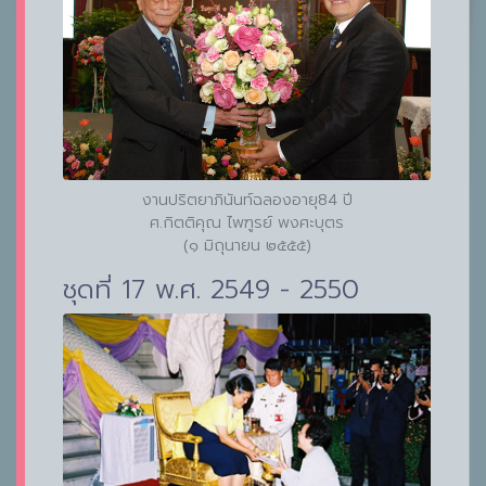
งานปริตยาภินันท์ฉลองอายุ84 ปี
ศ.กิตติคุณ ไพฑูรย์ พงศะบุตร
(๑ มิถุนายน ๒๕๕๕)
ชุดที่ 17 พ.ศ. 2549 - 2550