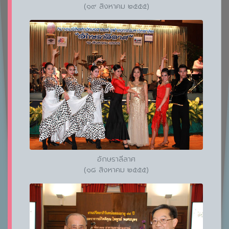
(๑๙ สิงหาคม ๒๕๕๕)
อักษราลีลาศ
(๑๘ สิงหาคม ๒๕๕๕)