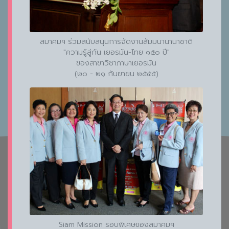
สมาคมฯ ร่วมสนับสนุนการจัดงานสัมมนานานาชาติ
"ความรู้สู่กัน เยอรมัน-ไทย ๑๕๐ ปี"
ของสาขาวิชาภาษาเยอรมัน
(๒๐ - ๒๑ กันยายน ๒๕๕๕)
Siam Mission รอบพิเศษของสมาคมฯ