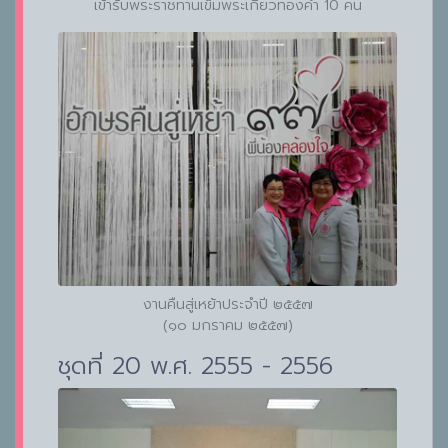
เข้ารับพระราชทานเข็มพระเกี้ยวทองคำ 10 คน
งานคืนสู่เหย้าประจำปี ๒๕๕๗
(๑๐ มกราคม ๒๕๕๗)
ชุดที่ 20 พ.ศ. 2555 - 2556