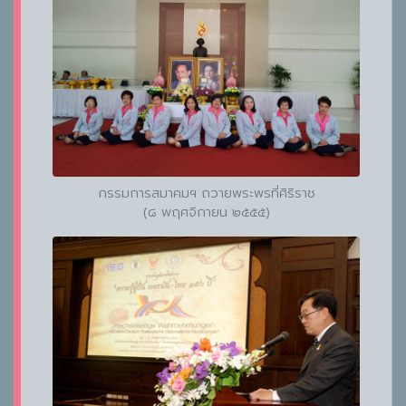
กรรมการสมาคมฯ ถวายพระพรที่ศิริราช
(๘ พฤศจิกายน ๒๕๕๕)