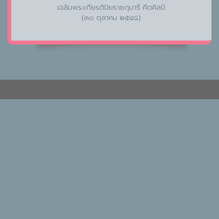
เฉลิมพระเกียรติปิยราชกุมารี คีตศิลป์
(๓๐ ตุลาคม ๒๕๔๘)