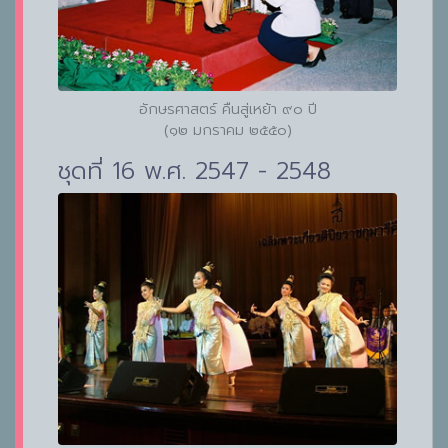
อักษรศาสตร์ คืนสู่เหย้า ๙๐ ปี
(๑๒ มกราคม ๒๕๕๐)
ชุดที่ 16 พ.ศ. 2547 - 2548