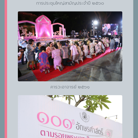
การประชุมใหญ่สามัญประจำปี ๒๕๖๐
คารวะอาจารย์ ๒๕๖๑