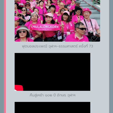
ฟุตบอลประเพณี จุฬาฯ–ธรรมศาสตร์ ครั้งที่ 73
คืนสู่เหย้า ๑๐๒ ปี อักษร จุฬาฯ