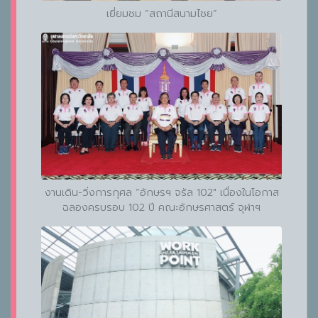
เยี่ยมชม “สถานีสนามไชย”
งานเดิน-วิ่งการกุศล “อักษรฯ จรัล 102" เนื่องในโอกาส
ฉลองครบรอบ 102 ปี คณะอักษรศาสตร์ จุฬาฯ