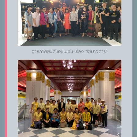
ฉายภาพยนต์แอนิเมชัน เรื่อง "รามาวตาร"