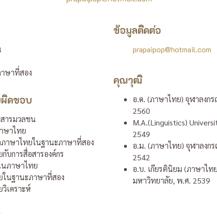
ข้อมูลติดต่อ
น
prapaipop@hotmail.com
ษาที่สอง
คุณวุฒิ
บผิดชอบ
อ.ด. (ภาษาไทย)
จุฬาลงกรณ
2560
อสารมวลชน
M.A.(Linguistics)
Universi
ภาษาไทย
2549
าภาษาไทยในฐานะภาษาที่สอง
อ.ม. (ภาษาไทย)
จุฬาลงกร
ับการสื่อสารองค์กร
2542
ทในภาษาไทย
อ.บ. เกียรตินิยม (ภาษาไท
ในฐานะภาษาที่สอง
มหาวิทยาลัย, พ.ศ. 2539
วิเคราะห์
ร