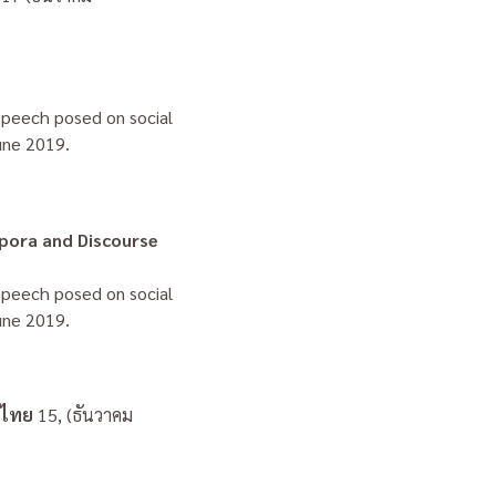
 speech posed on social
une 2019.
pora and Discourse
 speech
posed on social
une 2019.
ีไทย
15, (ธันวาคม