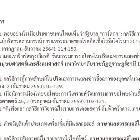
าร
ม. ตอบอย่างไรเมื่อประชาชนคนไทยเห็นว่ารัฐบาล
“
การ์ดตก
”:
กลวิธีก
ย์บริหารสถานการณ์ การแพร่ระบาดของโรคติดเชื้อไวรัสโคโรนา 2019
2 (กรกฎาคม-ธันวาคม 2564): 114-150.
 และเทพี จรัสจรุงเกียรติ. วัจนกรรมการขอโทษในปริจเฉทการแถลงข่า
มนุษยศาสตร์และสังคมศาสตร์ มหาวิทยาลัยราชภัฏสุราษฎร์ธานี
1
. กลวิธีการกู้ภาพลักษณ์ในปริจเฉทการแถลงข่าวอื้อฉาวของบุคคลในว
4, 2 (ธันวาคม 2560): 82-139.
ม. เมื่อนักการเมืองไทยขอโทษ: การวิเคราะห์วัจนกรรมการขอโทษผ่า
รศาสตร์
45, 2 (กรกฎาคม-ธันวาคม 2559): 102-131.
“ติเพื่อก่อ” กลวิธีการวิจารณ์ในรายการเดอะสตาร์ ค้นฟ้าคว้าดาว.
ภา
 คำขวัญสินค้าประเภทเครื่องดื่มที่มีแอลกอฮอล์.
ภาษาและวรรณคดี
. กลวิธีการสัมภาษณ์ในรายการทไวไลท์โชว์.
ภาษาและวรรณคดีไทย