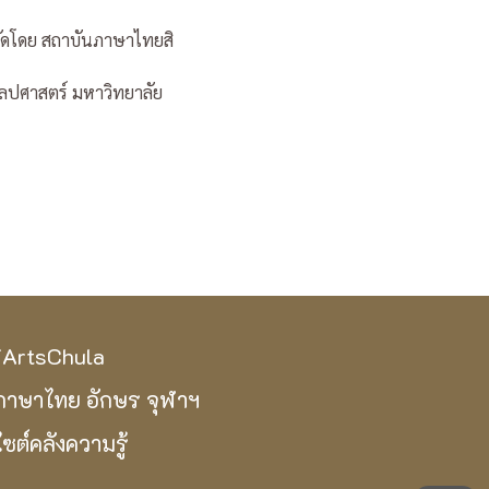
จัดโดย สถาบันภาษาไทยสิ
ิลปศาสตร์ มหาวิทยาลัย
iArtsChula
ภาษาไทย อักษร จุฬาฯ
ไซต์คลังความรู้