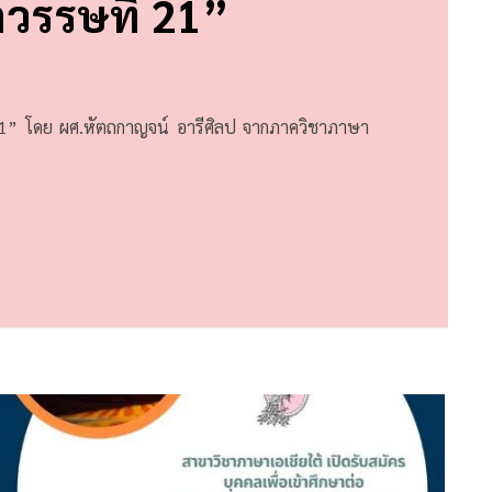
วรรษที่ 21”
่ 21” โดย ผศ.หัตถกาญจน์ อารีศิลป จากภาควิชาภาษา