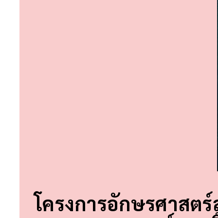
โครงการอักษรศาสตร์สู่