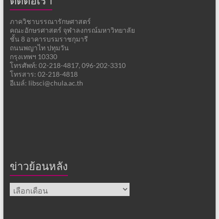
ติดต่อเรา
ภาควิชาบรรณารักษศาสตร์
คณะอักษรศาสตร์ จุฬาลงกรณ์มหาวิทยาลัย
ชั้น 8 อาคารบรมราชกุมารี
ถนนพญาไท ปทุมวัน
กรุงเทพฯ 10330
โทรศัพท์: 02-218-4817, 096-202-3310
โทรสาร: 02-218-4818
อีเมล์: libsci@chula.ac.th
ข่าวย้อนหลัง
ข่าว
ย้อน
หลัง