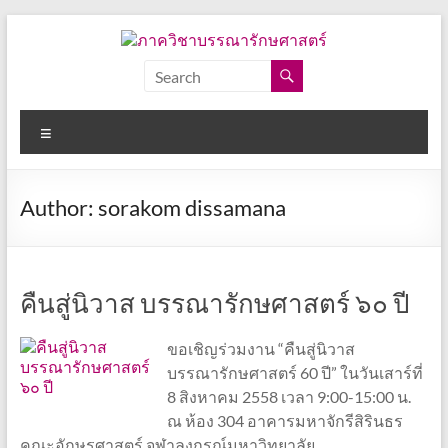
Skip
to
content
ภาค
วิชา
Menu
บรรณารักษศาสตร์
คณะ
Author:
sorakom dissamana
อักษร
ศาสตร์
จุฬาลงกรณ์
มหาวิทยาลัย
คืนสู่นิวาส บรรณารักษศาสตร์ ๖๐ ปี
ขอเชิญร่วมงาน “คืนสู่นิวาส
บรรณารักษศาสตร์ 60 ปี” ในวันเสาร์ที่
8 สิงหาคม 2558 เวลา 9:00-15:00 น.
ณ ห้อง 304 อาคารมหาจักรีสิรินธร
คณะอักษรศาสตร์ จุฬาลงกรณ์มหาวิทยาลัย