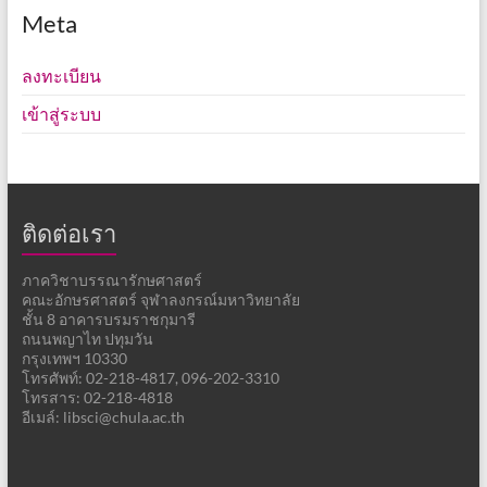
Meta
ลงทะเบียน
เข้าสู่ระบบ
ติดต่อเรา
ภาควิชาบรรณารักษศาสตร์
คณะอักษรศาสตร์ จุฬาลงกรณ์มหาวิทยาลัย
ชั้น 8 อาคารบรมราชกุมารี
ถนนพญาไท ปทุมวัน
กรุงเทพฯ 10330
โทรศัพท์: 02-218-4817, 096-202-3310
โทรสาร: 02-218-4818
อีเมล์: libsci@chula.ac.th