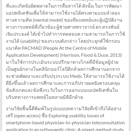
ที่และเกิดข้อผิดพลาดในการสื่อสารได้ ดังนั้น ในการพัฒนา
แอปพลิเคชันเพื่อให้สามารถใช้งานได้ตรงตามแบบจำลอง
ทางความคิด (mental model) ของทีมแพทย์และผู้ปฏิบัติงาน
ทางการแพทย์ที่เกี่ยวข้อง ผู้ช่วยศาสตราจารย์ ดร.ทรงพันธ์
เจิมประยงค์ ได้เข้าไปทำการทดสอบความสามารถในการใช้
งานได้ (usability) ของระบบดังกล่าว โดยประยุกต์ใช้กรอบ
แนวคิด PACMAD (People At the Centre of Mobile
Application Development) (Harrison, Flood & Duce, 2013)
มาในใช้การประเมินระบบปรึกษาทางไกลที่มีข้อมูลผู้ป่วย
เป็นศูนย์กลางในคลินิกออร์โธปิดิกส์ ผลการศึกษานอกจาก
จะช่วยพัฒนาและปรับปรุงระบบ Medic ให้สามารถใช้งานได้
ดียิ่งขึ้นแล้ว ผลการศึกษาและการอภิปรายผลยังครอบคลุม
ข้อสังเกตและข้อพึงระวังในการออกแบบแอปพลิเคชั่นใน
บริบททางการแพทย์ในหลายมิติอีกด้วย
งานวิจัยชิ้นนี้ตีพิมพ์ในรูปแบบบทความวิจัยที่เข้าถึงได้อย่าง
เสรี (open access) ชื่อ Exploring usability issues of
smartphone-based physician-to-physician teleconsultation
application in an orthopaedic clinic: A mixed-method study