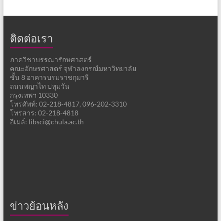
ติดต่อเรา
ภาควิชาบรรณารักษศาสตร์
คณะอักษรศาสตร์ จุฬาลงกรณ์มหาวิทยาลัย
ชั้น 8 อาคารบรมราชกุมารี
ถนนพญาไท ปทุมวัน
กรุงเทพฯ 10330
โทรศัพท์: 02-218-4817, 096-202-3310
โทรสาร: 02-218-4818
อีเมล์: libsci@chula.ac.th
ข่าวย้อนหลัง