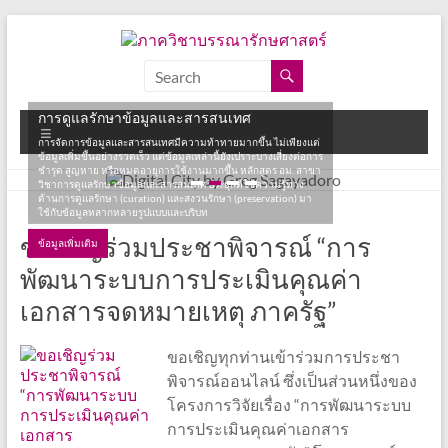
Skip
to
content
ภาค
วิชา
การดูแลรักษาข้อมูลและสารสนเทศ
Menu
บรรณารักษศาสตร์
การจัดการข้อมูลและสารสนเทศมีความท้าทายมากขึ้น ไม่เพียงแต่
ข้อมูลเพิ่มขึ้นอย่างรวดเร็ว แต่ข้อมูลเหล่านี้ยังเปราะบางเสี่ยงต่อการ
ชำรุด สูญหาย หรือหมดอายุการใช้งานมากขึ้น หลักสูตร อม. สาขา
วิชาการดูแลรักษาข้อมูลและสารสนเทศ ประยุกต์ใช้ความรู้ทาง
คณะ
ด้านการดูแลรักษา (curation) และสงวนรักษา (preservation) มา
อักษร
ใช้กับข้อมูลหลากหลายรูปแบบและบริบท
ศาสตร์
ขอเชิญร่วมประชาพิจารณ์ “การ
ข้อมูลเพิ่มเติม
จุฬาลงกรณ์
พัฒนาระบบการประเมินคุณค่า
มหาวิทยาลัย
เอกสารจดหมายเหตุ ภาครัฐ”
ขอเชิญทุกท่านเข้าร่วมการประชา
พิจารณ์ออนไลน์ ซึ่งเป็นส่วนหนึ่งของ
โครงการวิจัยเรื่อง “การพัฒนาระบบ
การประเมินคุณค่าเอกสาร