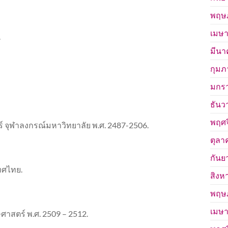
พฤษ
เมษา
.
มีนา
กุมภ
มกร
ธันว
พฤศจ
 จุฬาลงกรณ์มหาวิทยาลัย พ.ศ. 2487-2506.
ตุลา
กันย
ทศไทย.
สิงห
พฤษ
เมษา
สตร์ พ.ศ. 2509 – 2512.