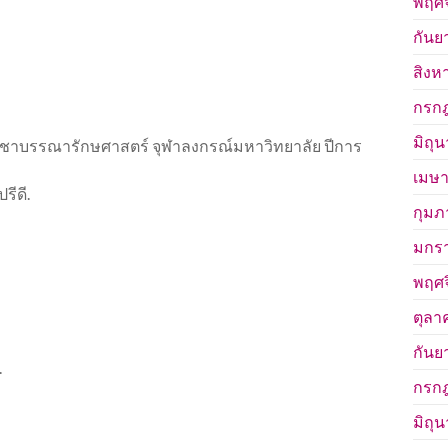
พฤศจ
กันย
สิงห
กรก
มิถุ
ชาบรรณารักษศาสตร์ จุฬาลงกรณ์มหาวิทยาลัย ปีการ
เมษา
รีดี.
กุมภ
มกร
พฤศจ
ตุลา
กันย
.
กรก
มิถุ