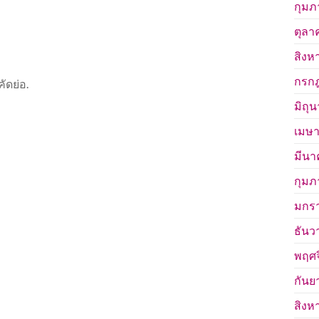
กุมภ
ตุลา
สิงห
กรก
ดย่อ.
มิถุ
เมษา
มีนา
กุมภ
มกร
ธันว
พฤศจ
กันย
สิงห