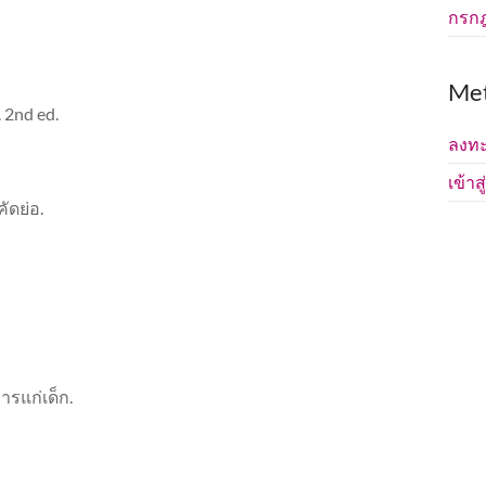
กรก
Me
 2nd ed.
ลงทะ
เข้าส
ดย่อ.
ารแก่เด็ก.