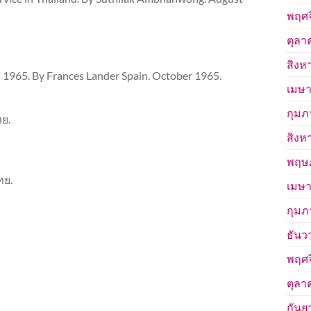
พฤศจ
ตุลา
สิงห
 1965. By Frances Lander Spain. October 1965.
เมษา
กุมภ
ย.
สิงห
พฤษ
ทย.
เมษา
กุมภ
ธันว
พฤศจ
ตุลา
กันย