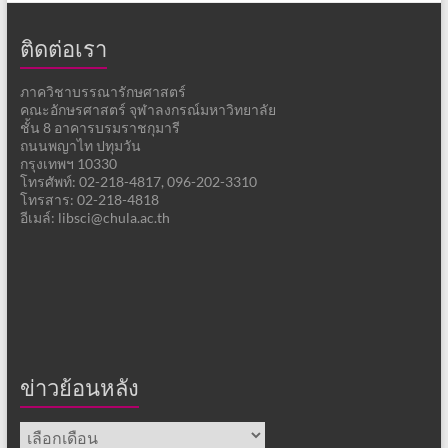
ติดต่อเรา
ภาควิชาบรรณารักษศาสตร์
คณะอักษรศาสตร์ จุฬาลงกรณ์มหาวิทยาลัย
ชั้น 8 อาคารบรมราชกุมารี
ถนนพญาไท ปทุมวัน
กรุงเทพฯ 10330
โทรศัพท์: 02-218-4817, 096-202-3310
โทรสาร: 02-218-4818
อีเมล์: libsci@chula.ac.th
ข่าวย้อนหลัง
ข่าว
ย้อน