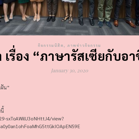
,
กิจกรรมนิสิต
ภาพข่าวกิจกรรม
เรื่อง “ภาษารัสเซียกับอ
January 30, 2020
นฝัน”
ี้
e29-sxToAWilU3oNHttJ4/view?
ia0y0an1ohFoaMhG5ttGkIOApEN59E