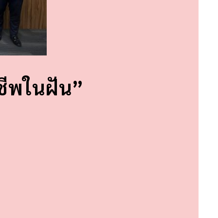
าชีพในฝัน”