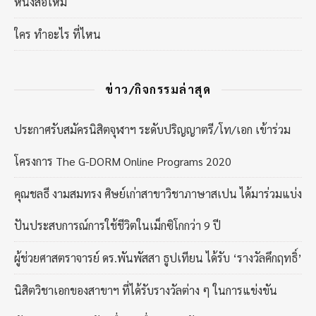
หนังสือใหม่
ใคร ทำอะไร ที่ไหน
ข่าว/กิจกรรมล่าสุด
ประกาศรับสมัครนิสิตจุฬาฯ ระดับปริญญาตรี/โท/เอก เข้าร่วม
โครงการ The G-DORM Online Programs 2020
คุณชลธี งามสมทรง ศิษย์เก่าสาขาวิชาภาษาสเปน ได้มาร่วมแบ่ง
ปันประสบการณ์การใช้ชีวิตในเม็กซิโกกว่า 9 ปี
ผู้ช่วยศาสตราจารย์ ดร.พันพัสสา ธูปเทียน ได้รับ ‘รางวัลคึกฤทธิ์’
นิสิตวิชาเอกของสาขาฯ ที่ได้รับรางวัลต่าง ๆ ในการแข่งขัน