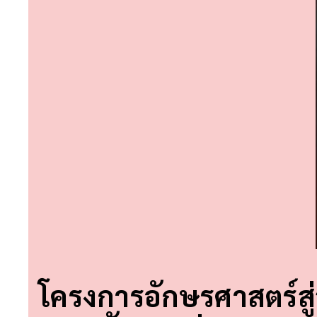
โครงการอักษรศาสตร์สู่สั