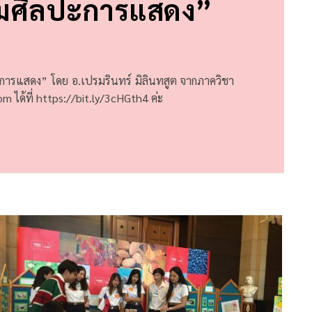
ชมศิลปะการแสดง”
ลปะการแสดง” โดย อ.เปรมรินทร์ มิลินทสูต จากภาควิชา
m ได้ที่
https://bit.ly/3cHGth4
ค่ะ