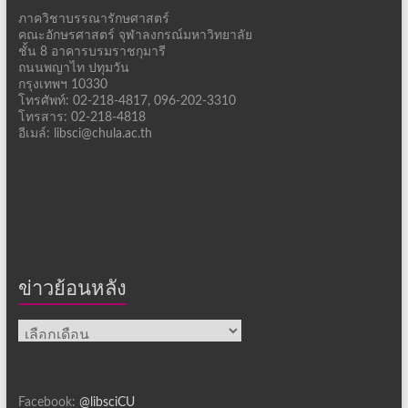
ภาควิชาบรรณารักษศาสตร์
คณะอักษรศาสตร์ จุฬาลงกรณ์มหาวิทยาลัย
ชั้น 8 อาคารบรมราชกุมารี
ถนนพญาไท ปทุมวัน
กรุงเทพฯ 10330
โทรศัพท์: 02-218-4817, 096-202-3310
โทรสาร: 02-218-4818
อีเมล์: libsci@chula.ac.th
ข่าวย้อนหลัง
ข่าว
ย้อน
หลัง
Facebook:
@libsciCU